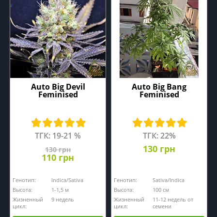
Auto Big Devil
Auto Big Bang
Feminised
Feminised
ТГК: 19-21 %
ТГК: 22%
130 грн
130 грн
110 грн
Генотип:
Indica/Sativa
Генотип:
Sativa/Indica
Высота:
1-1,5 м
Высота:
100 см
Жизненный
9 недель
Жизненный
11-12 недель от
цикл:
цикл:
семени