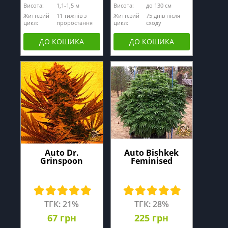
Висота:
1,1-1,5 м
Висота:
до 130 см
Життєвий
11 тижнів з
Життєвий
75 днів після
цикл:
проростання
цикл:
сходу
ДО КОШИКА
ДО КОШИКА
Auto Dr.
Auto Bishkek
Grinspoon
Feminised
ТГК: 21%
ТГК: 28%
67 грн
225 грн