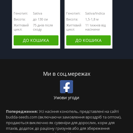
Генотип:
Sativa
Генотип:
Sativa/Indica
Висота:
до 130 см
Висота:
1,5-1,8 м
Життєвий
75 днів після
Життєвий
11 тижнів від
цикл:
сходу
цикл:
насінини
ДО КОШИКА
ДО КОШИКА
Ми в соц.мережах
Умови угоди
Попередження:
Усі насіння конопель, представлені на сайті
budda-seeds.com (включаючи замовлення вроздріб та оптом),
продаються виключно як сувеніри для дорослих, корм для
птахів, додаток до раціону гризунів або для збереження