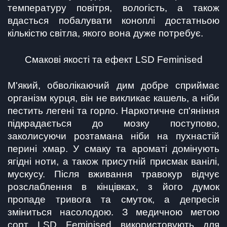
температуру повітря, вологість, а також 
вдасться побалувати коноплі достатньою 
кількістю світла, якого вона дуже потребує.
Смакові якості та ефект LSD Feminised
М'який, обволікаючий дим добре сприймає 
організм курця, він не викликає кашель, а ніби 
пестить легені та горло. Наркотичне сп'яніння 
підкрадається до мозку поступово, 
заколисуючи розтамана ніби на пухнастій 
перині хмар. У смаку та ароматі домінують 
ягідні ноти, а також присутній присмак ванілі, 
мускусу. Після вживання травокур відчує 
розслаблення в кінцівках, з його думок 
пропаде тривога та смуток, а депресія 
зміниться насолодою. З медичною метою 
сорт LSD Feminised використовують для 