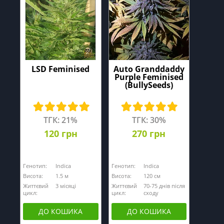
LSD Feminised
Auto Granddaddy
Purple Feminised
(BullySeeds)
ТГК: 21%
ТГК: 30%
120 грн
270 грн
Генотип:
Indica
Генотип:
Indica
Висота:
1.5 м
Висота:
120 см
Життєвий
3 місяці
Життєвий
70-75 днів після
цикл:
цикл:
сходу
ДО КОШИКА
ДО КОШИКА