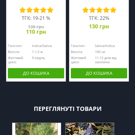
ТГК: 19-21 %
ТГК: 22%
130 грн
130 грн
110 грн
Генотип:
Indica/Sativa
Генотип:
Sativa/Indica
Висота:
1-1,5 м
Висота:
100 см
Життєвий
9 неділь
Життєвий
11-12 днів від
цикл:
цикл:
насінини
ДО КОШИКА
ДО КОШИКА
ПЕРЕГЛЯНУТІ ТОВАРИ