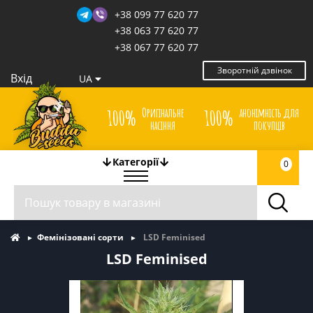
+38 099 77 620 77
+38 063 77 620 77
+38 067 77 620 77
Зворотній дзвінок
Вхід
UA
Оригінальне
анонімність для
100%
100%
насіння
покупців
Категорії
0
Фемінізовані сорти
LSD Feminised
LSD Feminised