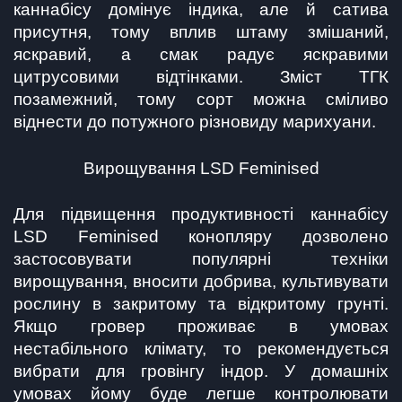
каннабісу домінує індика, але й сатива 
присутня, тому вплив штаму змішаний, 
яскравий, а смак радує яскравими 
цитрусовими відтінками. Зміст ТГК 
позамежний, тому сорт можна сміливо 
віднести до потужного різновиду марихуани.
Вирощування LSD Feminised
Для підвищення продуктивності каннабісу 
LSD Feminised конопляру дозволено 
застосовувати популярні техніки 
вирощування, вносити добрива, культивувати 
рослину в закритому та відкритому грунті. 
Якщо гровер проживає в умовах 
нестабільного клімату, то рекомендується 
вибрати для гровінгу індор. У домашніх 
умовах йому буде легше контролювати 