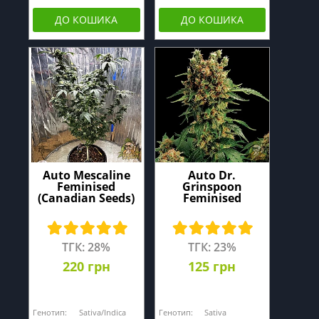
ДО КОШИКА
ДО КОШИКА
Auto Mescaline
Auto Dr.
Feminised
Grinspoon
(Canadian Seeds)
Feminised
ТГК: 28%
ТГК: 23%
220 грн
125 грн
Генотип:
Sativa/Indica
Генотип:
Sativa