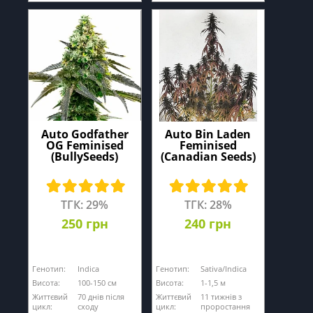
Auto Godfather
Auto Bin Laden
OG Feminised
Feminised
(BullySeeds)
(Canadian Seeds)
ТГК: 29%
ТГК: 28%
250 грн
240 грн
Генотип:
Indica
Генотип:
Sativa/Indica
Висота:
100-150 см
Висота:
1-1,5 м
Життєвий
70 днів після
Життєвий
11 тижнів з
цикл:
сходу
цикл:
проростання