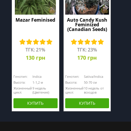
Mazar Feminised
Auto Candy Kush
Feminized
(Canadian Seeds)
ТГК: 21%
ТГК: 23%
130 грн
170 грн
Генотип:
Indica
Генотип:
Sativa/Indica
Высота:
1-1,2 м
Высота:
50-70 см
Жизненный
9 недель
Жизненный
10 недель от
цикл:
(Цветение)
цикл:
всходов
КУПИТЬ
КУПИТЬ