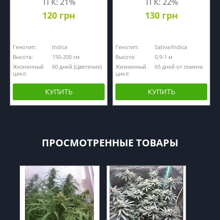
ТГК: 21%
ТГК: 22%
120 грн
130 грн
Генотип:
Indica
Генотип:
Sativa/Indica
Высота:
150-200 см
Высота:
0,9-1 м
Жизненный
60 дней (Цветение)
Жизненный
65 дней от семени
цикл:
цикл:
КУПИТЬ
КУПИТЬ
ПРОСМОТРЕННЫЕ ТОВАРЫ