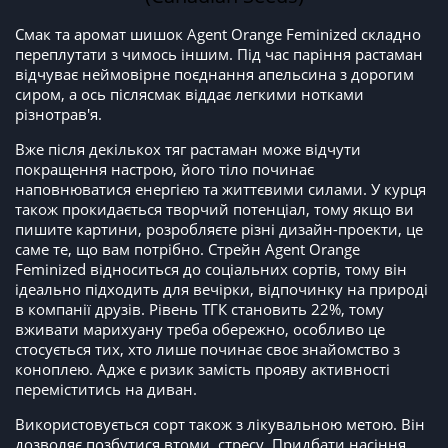
Смак та аромат шишок Agent Orange Feminized складно
переплутати з чимось іншим. Під час паріння растаман
відчуває неймовірне поєднання апельсина з дорогим
сиром, а ось післясмак віддає легкими нотками
різнотрав'я.
Вже після декількох тяг растаман може відчути
покращення настрою, його тіло починає
наповнюватися енергією та життєвими силами. У курця
також прокидається творчий потенціал, тому якщо ви
пишите картини, розробляєте різні дизайн-проекти, це
саме те, що вам потрібно. Стрейн Agent Orange
Feminized відноситься до соціальних сортів, тому він
ідеально підходить для вечірки, відпочинку на природі
в компанії друзів. Рівень ТГК становить 22%, тому
вживати марихуану треба обережно, особливо це
стосується тих, хто лише починає своє знайомство з
коноплею. Адже є ризик замість прояву активності
переміститись на диван.
Використовується сорт також з лікувальною метою. Він
дозволяє позбутися втоми, стресу. Придбати насіння