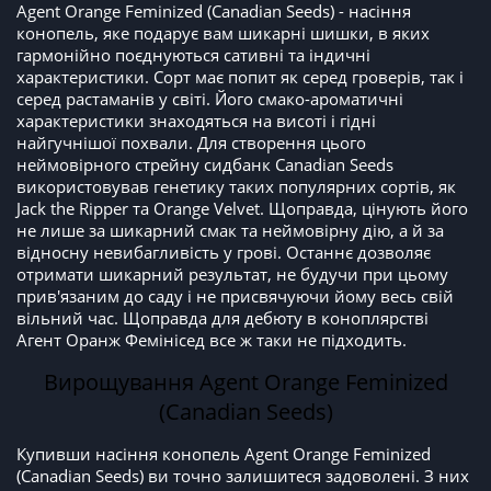
Agent Orange Feminized (Canadian Seeds) - насіння
конопель, яке подарує вам шикарні шишки, в яких
гармонійно поєднуються сативні та індичні
характеристики. Сорт має попит як серед гроверів, так і
серед растаманів у світі. Його смако-ароматичні
характеристики знаходяться на висоті і гідні
найгучнішої похвали. Для створення цього
неймовірного стрейну сидбанк Canadian Seeds
використовував генетику таких популярних сортів, як
Jack the Ripper та Orange Velvet. Щоправда, цінують його
не лише за шикарний смак та неймовірну дію, а й за
відносну невибагливість у грові. Останнє дозволяє
отримати шикарний результат, не будучи при цьому
прив'язаним до саду і не присвячуючи йому весь свій
вільний час. Щоправда для дебюту в коноплярстві
Агент Оранж Фемінісед все ж таки не підходить.
Вирощування Agent Orange Feminized
(Canadian Seeds)
Купивши насіння конопель Agent Orange Feminized
(Canadian Seeds) ви точно залишитеся задоволені. З них