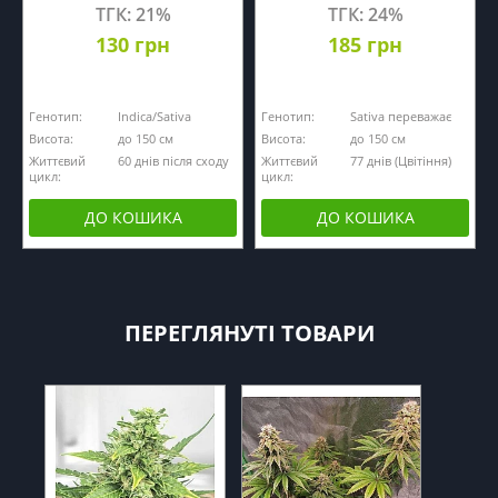
ТГК: 21%
ТГК: 24%
130 грн
185 грн
Генотип:
Indica/Sativa
Генотип:
Sativa переважає
Висота:
до 150 см
Висота:
до 150 см
Життєвий
60 днів після сходу
Життєвий
77 днів (Цвітіння)
цикл:
цикл:
ДО КОШИКА
ДО КОШИКА
ПЕРЕГЛЯНУТІ ТОВАРИ