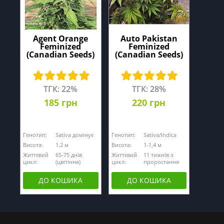
Agent Orange
Auto Pakistan
Feminized
Feminized
(Canadian Seeds)
(Canadian Seeds)
ТГК: 22%
ТГК: 28%
185 грн
220 грн
Генотип:
Sativa домінує
Генотип:
Sativa/Indica
Висота:
1.2 м
Висота:
1-1,4 м
Життєвий
65-75 днів
Життєвий
11 тижнів з
цикл:
(цвітіння)
цикл:
проростання
ДО КОШИКА
ДО КОШИКА