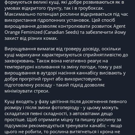
формуються великі кущі, які добре розвиваються як в
умовах відкритого ґрунту, так і в гроубоксах.
Максимально потенціал рослини відкривається під час
використання гідропонних установок. Цей спосіб
вирощування дозволяє контролювати розвиток Agent
Orange Feminized (Canadian Seeds) та забезпечити йому
захист від різних комах.
Вирощування вимагає від гроверу досвіду, оскільки
кущі марихуани характеризуються сприйнятливістю до
захворювань. Також вона негативно реагує на
температурні коливання та зміну погоди, тому у разі
вирощування в аутдорі насіння каннабісу висівають у
добре прогрітий грунт або використовують
підготовлену розсаду - такий підхід дозволяє
мінімізувати стреси.
Кущі входять у фазу цвітіння після досягнення певного
розміру і після зміни фотоперіоду - у цьому можуть
складатися певні складності, з автоквітами дещо
простіше. Щоб отримати міцну та пишну рослину за
підсумком рекомендується тренувати канабіс – якщо
цього не робити, то рослина витягнеться і крона не