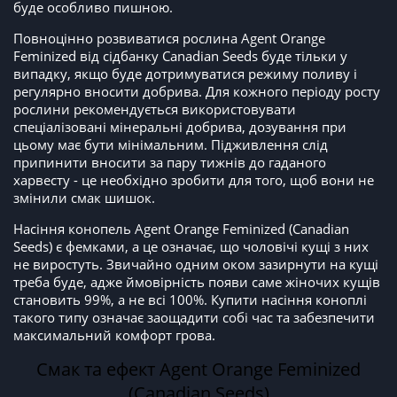
буде особливо пишною.
Повноцінно розвиватися рослина Agent Orange
Feminized від сідбанку Canadian Seeds буде тільки у
випадку, якщо буде дотримуватися режиму поливу і
регулярно вносити добрива. Для кожного періоду росту
рослини рекомендується використовувати
спеціалізовані мінеральні добрива, дозування при
цьому має бути мінімальним. Підживлення слід
припинити вносити за пару тижнів до гаданого
харвесту - це необхідно зробити для того, щоб вони не
змінили смак шишок.
Насіння конопель Agent Orange Feminized (Canadian
Seeds) є фемками, а це означає, що чоловічі кущі з них
не виростуть. Звичайно одним оком зазирнути на кущі
треба буде, адже ймовірність появи саме жіночих кущів
становить 99%, а не всі 100%. Купити насіння коноплі
такого типу означає заощадити собі час та забезпечити
максимальний комфорт грова.
Смак та ефект Agent Orange Feminized
(Canadian Seeds)