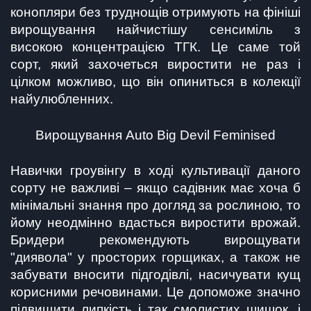
конопляри без труднощів отримують на фініші 
вирощування найчистішу сенсиміль з 
високою концентрацією ТГК. Це саме той 
сорт, який захочеться виростити не раз і 
цілком можливо, що він опиниться в колекції 
найулюбленних.
Вирощування Auto Big Devil Feminised
Навички гроувінгу в ході культивації даного 
сорту не важливі – якщо садівник має хоча б 
мінімальні знання про догляд за рослиною, то 
йому неодмінно вдасться виростити врожай. 
Бридери рекомендують вирощувати 
"диявола" у просторих горщиках, а також не 
забувати вносити підгодівлі, насичувати кущ 
корисними речовинами. Це допоможе значно 
підвищити липкість і так смолистих шишок, і 