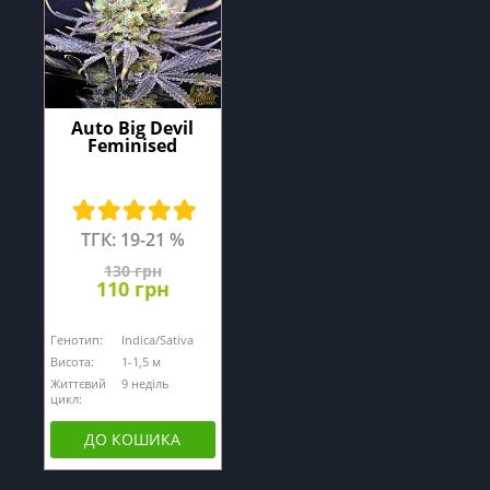
Auto Big Devil
Feminised
ТГК: 19-21 %
130 грн
110 грн
Генотип:
Indica/Sativa
Висота:
1-1,5 м
Життєвий
9 неділь
цикл:
ДО КОШИКА