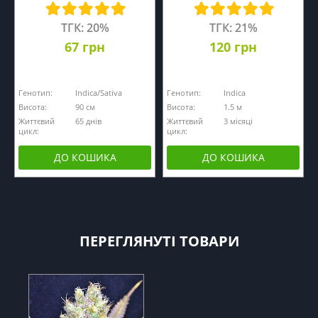
ТГК: 20%
ТГК: 21%
67 грн
120 грн
Генотип:
Indica/Sativa
Генотип:
Indica
Висота:
90 см
Висота:
1.5 м
Життєвий
65 днів
Життєвий
3 місяці
цикл:
цикл:
ДО КОШИКА
ДО КОШИКА
ПЕРЕГЛЯНУТІ ТОВАРИ