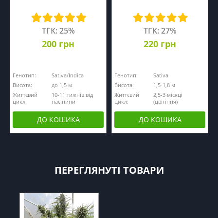
ТГК: 25%
ТГК: 27%
200 грн
220 грн
Генотип:
Sativa/Indica
Генотип:
Sativa
Висота:
до 1,5 м
Висота:
1,5-1,8 м
Життєвий
10-11 тижнів від
Життєвий
2,5-3 місяці
цикл:
насінини
цикл:
(цвітіння)
ДО КОШИКА
ДО КОШИКА
ПЕРЕГЛЯНУТІ ТОВАРИ