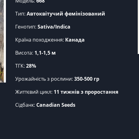
Модель:
668
Тип:
Автоквітучий фемінізований
Генотип:
Sativa/Indica
Країна походження:
Канада
Висота:
1,1-1,5 м
ТГК:
28%
Урожайність з рослини:
350-500 гр
Життєвий цикл:
11 тижнів з проростання
Сідбанк:
Canadian Seeds