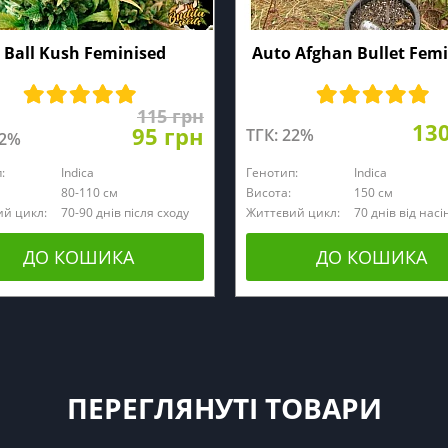
 Ball Kush Feminised
Auto Afghan Bullet Fem
115 грн
13
95 грн
ТГК: 22%
22%
:
Indica
Генотип:
Indica
80-110 см
Висота:
150 см
й цикл:
70-90 днів після сходу
Життєвий цикл:
70 днів від нас
ДО КОШИКА
ДО КОШИКА
ПЕРЕГЛЯНУТІ ТОВАРИ