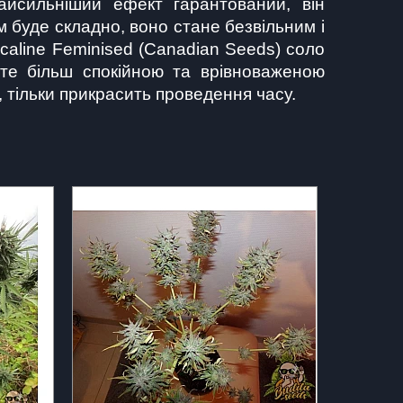
Найсильніший ефект гарантований, він 
буде складно, воно стане безвільним і 
aline Feminised (Canadian Seeds) соло 
ете більш спокійною та врівноваженою 
 тільки прикрасить проведення часу.