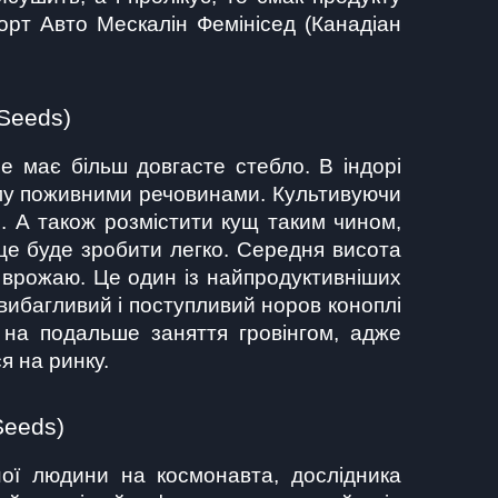
рт Авто Мескалін Фемінісед (Канадіан 
Seeds)
е має більш довгасте стебло. В індорі 
ому поживними речовинами. Культивуючи 
. А також розмістити кущ таким чином, 
це буде зробити легко. Середня висота 
 врожаю. Це один із найпродуктивніших 
евибагливий і поступливий норов коноплі 
 на подальше заняття гровінгом, адже 
я на ринку.
Seeds)
ої людини на космонавта, дослідника 