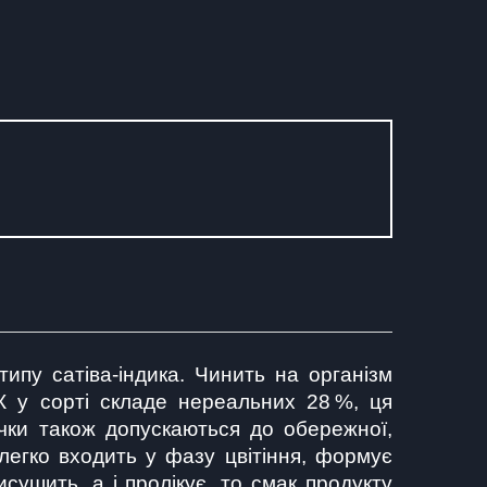
пу сатіва-індика. Чинить на організм 
К у сорті складе нереальних 28 %, ця 
ки також допускаються до обережної, 
егко входить у фазу цвітіння, формує 
ушить, а і пролікує, то смак продукту 