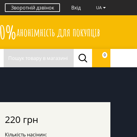
Зворотній дзвінок
Вхід
UA
00%
анонімність для покупців
0
220 грн
Кількість насінин: