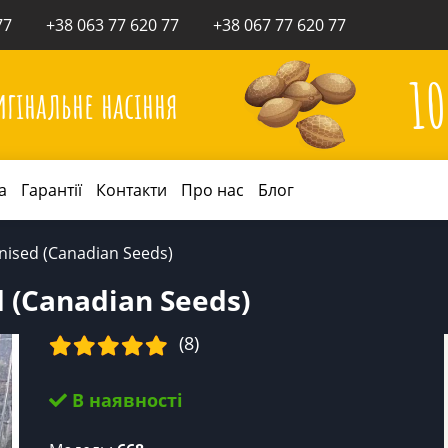
77
+38 063 77 620 77
+38 067 77 620 77
1
игінальне насіння
а
Гарантії
Контакти
Про нас
Блог
nised (Canadian Seeds)
 (Canadian Seeds)
(8)
В наявності