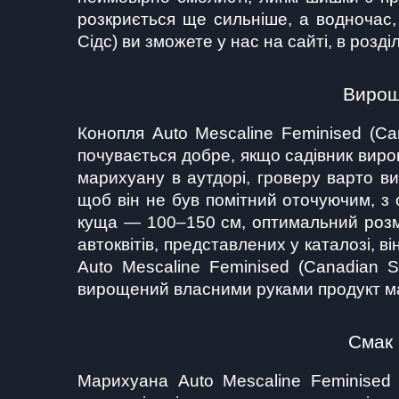
розкриється ще сильніше, а водночас,
Сідс) ви зможете у нас на сайті, в розділ
Вирощ
Конопля Auto Mescaline Feminised (Can
почувається добре, якщо садівник виро
марихуану в аутдорі, гроверу варто ви
щоб він не був помітний оточуючим, з 
куща — 100–150 см, оптимальний розмір
автоквітів, представлених у каталозі, в
Auto Mescaline Feminised (Canadian S
вирощений власними руками продукт має 
Смак 
Марихуана Auto Mescaline Feminised 