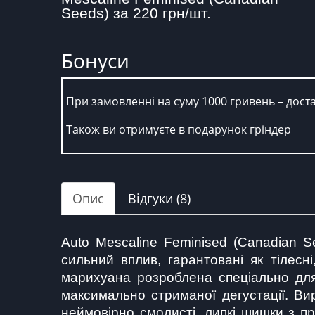
Seeds) за 220 грн/шт.
Бонуси
При замовленні на суму 1000 гривень – дост
Також ви отримуєте в подарунок гріндер
Опис
Відгуки (8)
Auto Mescaline Feminised (Canadian S
сильний вплив, гарантовані як тілесн
марихуана розроблена спеціально для
максимально стриманої дегустації. Ви
неймовірно смолисті, липкі шишки з пр