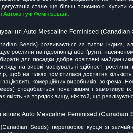
 дегустація стане ще більш приємною. Купити со
і 
Автоквітучі Фемінізовані
.
ування Auto Mescaline Feminised (Canadian 
adian Seeds) розвивається за типом індика, ал
щує рослини на гідропоніці або ґрунті, насичен
бирати для посадки добре освітлені майданчики
огляду на високі маскувальні здібності рослини, 
, щоб на гілках помістилася достатня кількість
ін зацікавить комерційних виробників, зокрема. Н
eeds) сподобається початківцям і замотивує їх
якість на порядок вищу, ніж той, що реалізуєтьс
і вплив Auto Mescaline Feminised (Canadian 
(Canadian Seeds) перетворює курця зі звичайн