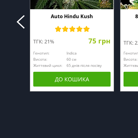
Auto Hindu Kush
8
75 грн
ТГК: 21%
ТГК: 
Генотип:
Indica
Генотип
Висота:
60 см
Висота:
Життєвий цикл:
65 днів після посіву
Життєви
ДО КОШИКА