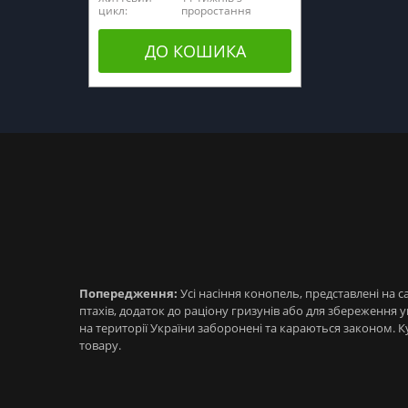
цикл:
проростання
ДО КОШИКА
Попередження:
Усі насіння конопель, представлені на 
птахів, додаток до раціону гризунів або для збереженн
на території України заборонені та караються законом. 
товару.