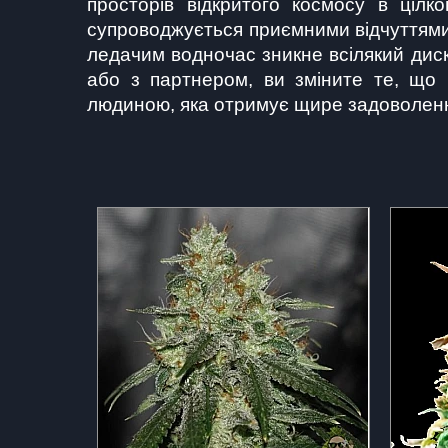
просторів відкритого космосу в цілко
супроводжується приємними відчуттями 
ледачим водночас зникне всілякий диск
або з партнером, ви зміните те, що в
людиною, яка отримує щире задоволення