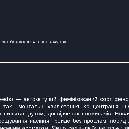
авка Україною за наш рахунок.
eeds) — автоквітучий фемінізований сорт феноти
і, так і ментальні хвилювання. Концентрація ТГ
 сильних духом, досвідчених споживачів. Новач
рощування насіння пройде без проблем, гібрид л
иємним ароматом. Якщо садівник їх не тільки вис