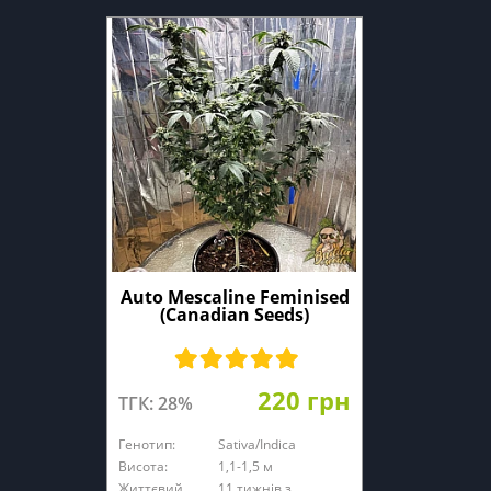
Auto Mescaline Feminised
(Canadian Seeds)
220 грн
ТГК: 28%
Генотип:
Sativa/Indica
Висота:
1,1-1,5 м
Життєвий
11 тижнів з