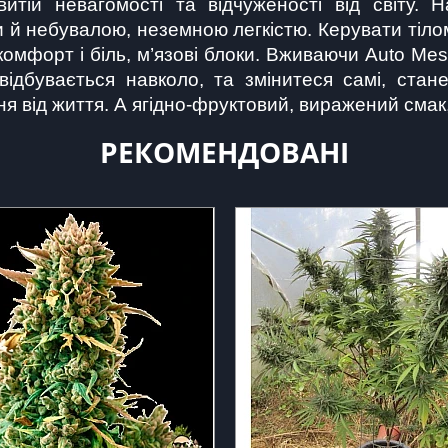
витій невагомості та відчуженості від світу. 
й небувалою, неземною легкістю. Керувати тілом 
омфорт і біль, м’язові блоки. Вживаючи Auto Mesc
ідбувається навколо, та змінитеся самі, стан
 від життя. А ягідно-фруктовий, виражений смак,
РЕКОМЕНДОВАНІ