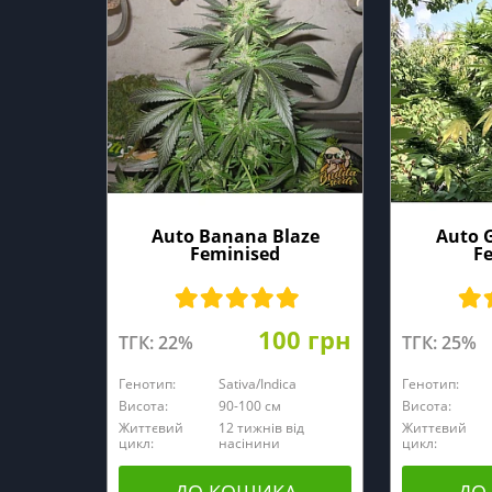
Auto Banana Blaze
Auto 
Feminised
F
100 грн
ТГК: 22%
ТГК: 25%
Генотип:
Sativa/Indica
Генотип:
Висота:
90-100 см
Висота:
Життєвий
12 тижнів від
Життєвий
цикл:
насінини
цикл: