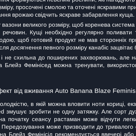
зміру, просочені смолою та оточені яскравими пр
ання врожаю свідчить яскраве забарвлення куща.
 вазони великого розміру, щоб коренева система
 речовин. Кущі необхідно регулярно поливати т
дою, щоб готовий продукт не мав сторонніх прис
 після досягнення певного розміру канабіс зацвітає
 і не схильна до поширених захворювань, але н
 Блейз Фемінісед можна тренувати, використов
ект від вживання Auto Banana Blaze Femini
олодкістю, в якій можна вловити ноти кориці, екз
d змушує зробити не одну затяжку. Але сорт ду
а початку сеансу растаман може відчути легки
Передозування може призводити до тривалого ст
на Блейз Фемінісід рекомендується ввечері або 