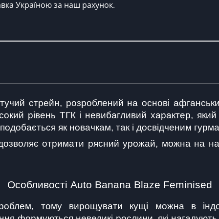
авка Україною за наш рахунок.
тучий стрейн, розроблений на основі афганськи
сокий рівень ТГК і невибагливий характер, яки
подобається як новачкам, так і досвідченим гурм
 дозволяє отримати рясний урожай, можна на наш
Особливості Auto Banana Blaze Feminised
роблем, тому вирощувати кущі можна в індор
ння формуються невеликі рослини, які нагадують і