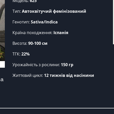
Модель:
625
Тип:
Автоквітучий фемінізований
Генотип:
Sativa/Indica
Країна походження:
Іспанія
Висота:
90-100 см
ТГК:
22%
Урожайність з рослини:
150 гр
Життєвий цикл:
12 тижнів від насінини
a 