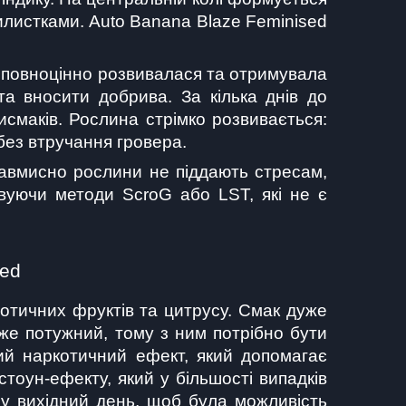
илистками. Auto Banana Blaze Feminised 
 повноцінно розвивалася та отримувала 
а вносити добрива. За кілька днів до 
маків. Рослина стрімко розвивається: 
 без втручання гровера.
авмисно рослини не піддають стресам, 
уючи методи ScroG або LST, які не є 
sed
отичних фруктів та цитрусу. Смак дуже 
же потужний, тому з ним потрібно бути 
й наркотичний ефект, який допомагає 
оун-ефекту, який у більшості випадків 
у вихідний день, щоб була можливість 