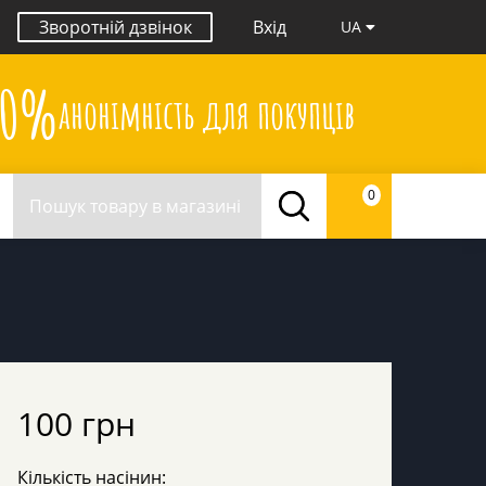
Зворотній дзвінок
Вхід
UA
00%
анонімність для покупців
0
100 грн
Кількість насінин: