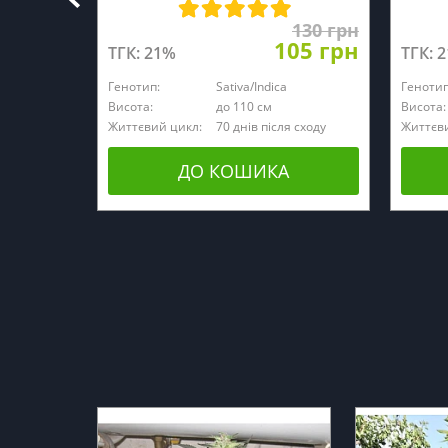
130 грн
105 грн
ТГК: 21%
ТГК: 
Генотип:
Sativa/Indica
Генотип
Висота:
до 110 см
Висота:
Життєвий цикл:
70 днів після сходу
Життєви
ДО КОШИКА