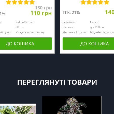
130 грн
14
110 грн
ТГК: 21%
21%
:
Indica/Sativa
Генотип:
Indica
80 см
Висота:
до 110 см
й цикл:
75 днів після посіву
Життєвий цикл:
60 днів після сх
ДО КОШИКА
ДО КОШИКА
ПЕРЕГЛЯНУТІ ТОВАРИ