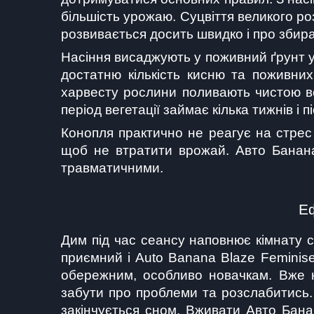
більшість урожаю. Суцвіття великого ро
розвивається досить швидко і про збир
Насіння висаджують у поживний ґрунт у
достатню кількість кисню та поживних
харвесту рослини поливають чистою во
період вегетації займає кілька тижнів і
Конопля практично не реагує на стрес
щоб не втратити врожай. Авто Банана
травматичними.
Еф
Дим під час сеансу наповнює кімнату с
приємний і Auto Banana Blaze Feminise
обережним, особливо новачкам. Вже н
забути про проблеми та розслабитись. 
закінчується сном. Вживати Авто Бана