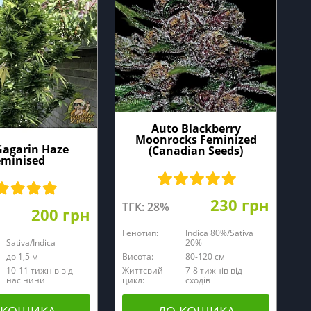
Auto Blackberry
Moonrocks Feminized
Gagarin Haze
(Canadian Seeds)
eminised
230 грн
ТГК: 28%
200 грн
Генотип:
Indica 80%/Sativa
Sativa/Indica
20%
до 1,5 м
Висота:
80-120 cм
10-11 тижнів від
Життєвий
7-8 тижнів від
насінини
цикл:
сходів