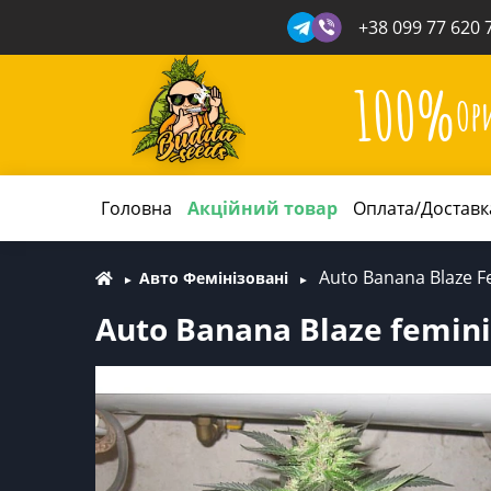
+38 099 77 620 
100%
Ор
Головна
Акційний товар
Оплата/Доставк
Auto Banana Blaze F
Авто Фемінізовані
Auto Banana Blaze femin