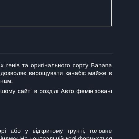
х генів та оригінального сорту Banana 
й дозволяє вирощувати канабіс майже в 
анам.
ому сайті в розділі Авто фемінізовані 
і або у відкритому грунті, головне 
ндику. На центральній колі формується 