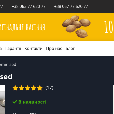
77
+38 063 77 620 77
+38 067 77 620 77
1
игінальне насіння
а
Гарантії
Контакти
Про нас
Блог
eminised
ised
(17)
В наявності