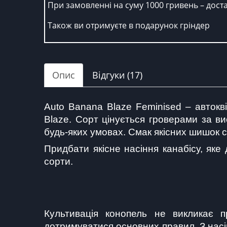
При замовленні на суму 1000 гривень – дост
Також ви отримуєте в подарунок гріндер
Опис
Відгуки (17)
Auto Banana Blaze Feminised – автокві
Blaze. Сорт цінується гроверами за ви
будь-яких умовах. Смак якісних шишок с
Придбати якісне насіння канабісу, яке
сорти.
Культивація конопель не викликає п
дотримуватися основних правил. З насі