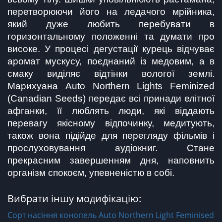
перетворюючи його на ледачого мрійника, 
який дуже любить перебувати в 
горизонтальному положенні та думати про 
високе. У процесі дегустації курець відчуває 
аромат мускусу, поєднаний із медовим, а в 
смаку виділяє відтінки вологої землі. 
Марихуана Auto Northern Lights Feminized 
(Canadian Seeds) передає всі принади елітної 
афганки, її люблять люди, які віддають 
перевагу якісному відпочинку, медитують, 
також вона підійде для перегляду фільмів і 
прослуховування аудіокниг. Стане 
прекрасним завершенням дня, наповнить 
організм спокоєм, упевненістю в собі.
Вибрати іншу модифікацію:
Сорт насіння конопель Auto Northern Light Feminised