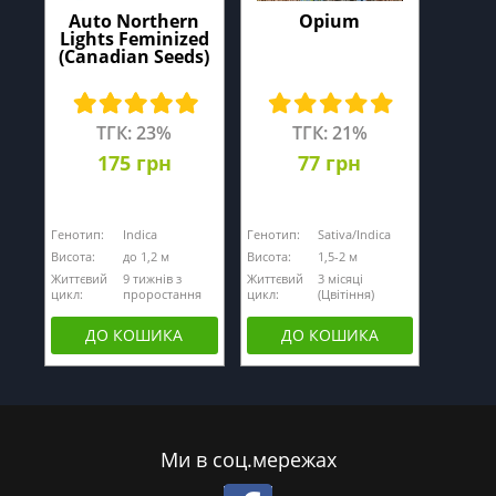
Auto Northern
Opium
Lights Feminized
(Canadian Seeds)
ТГК: 23%
ТГК: 21%
175 грн
77 грн
Генотип:
Indica
Генотип:
Sativa/Indica
Висота:
до 1,2 м
Висота:
1,5-2 м
Життєвий
9 тижнів з
Життєвий
3 місяці
цикл:
проростання
цикл:
(Цвітіння)
ДО КОШИКА
ДО КОШИКА
Ми в соц.мережах