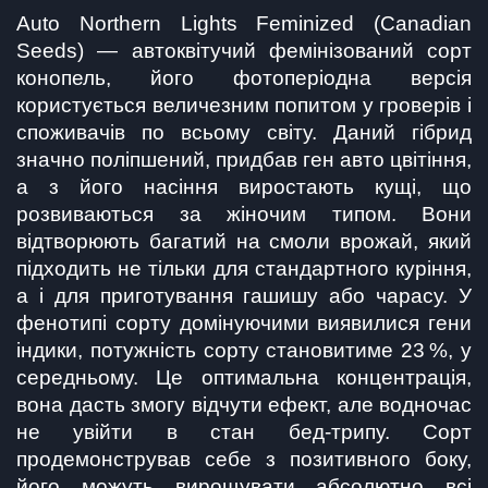
Auto Northern Lights Feminized (Canadian 
Seeds) — автоквітучий фемінізований сорт 
конопель, його фотоперіодна версія 
користується величезним попитом у гроверів і 
споживачів по всьому світу. Даний гібрид 
значно поліпшений, придбав ген авто цвітіння, 
а з його насіння виростають кущі, що 
розвиваються за жіночим типом. Вони 
відтворюють багатий на смоли врожай, який 
підходить не тільки для стандартного куріння, 
а і для приготування гашишу або чарасу. У 
фенотипі сорту домінуючими виявилися гени 
індики, потужність сорту становитиме 23 %, у 
середньому. Це оптимальна концентрація, 
вона дасть змогу відчути ефект, але водночас 
не увійти в стан бед-трипу. Сорт 
продемонстрував себе з позитивного боку, 
його можуть вирощувати абсолютно всі 