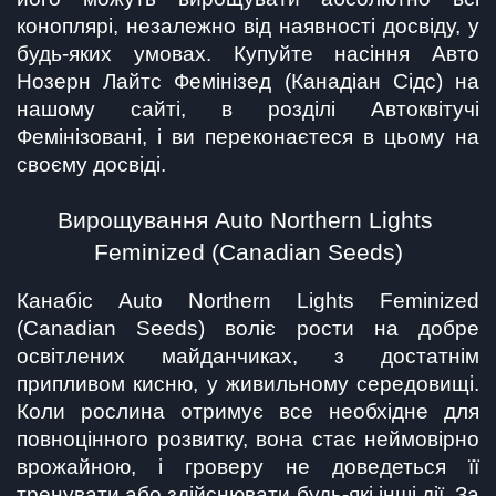
коноплярі, незалежно від наявності досвіду, у 
будь-яких умовах. Купуйте насіння Авто 
Нозерн Лайтс Фемінізед (Канадіан Сідс) на 
нашому сайті, в розділі Автоквітучі 
Фемінізовані, і ви переконаєтеся в цьому на 
своєму досвіді.   
Вирощування Auto Northern Lights 
Feminized (Canadian Seeds)
Канабіс Auto Northern Lights Feminized 
(Canadian Seeds) воліє рости на добре 
освітлених майданчиках, з достатнім 
припливом кисню, у живильному середовищі. 
Коли рослина отримує все необхідне для 
повноцінного розвитку, вона стає неймовірно 
врожайною, і гроверу не доведеться її 
тренувати або здійснювати будь-які інші дії. За 