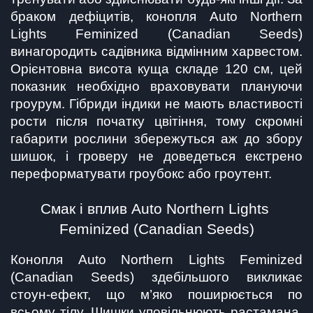
браком дефіцитів, конопля Auto Northern 
Lights Feminized (Canadian Seeds) 
винагородить садівника відмінним харвестом. 
Орієнтовна висота куща складе 120 см, цей 
показник необхідно враховувати плануючи 
гроурум. Гібриди індики не мають властивості 
рости після початку цвітіння, тому скромні 
габарити рослини збережуться аж до збору 
шишок, і гроверу не доведеться екстрено 
переформатувати гроубокс або гроутент.
Смак і вплив Auto Northern Lights 
Feminized (Canadian Seeds)
Конопля Auto Northern Lights Feminized 
(Canadian Seeds) здебільшого викликає 
стоун-ефект, що м’яко поширюється по 
всьому тілу. Шишки уповільнюють растамана, 