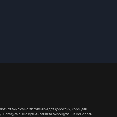
даються виключно як сувеніри для дорослих, корм для
ну. Нагадуємо, що культивація та вирощування конопель