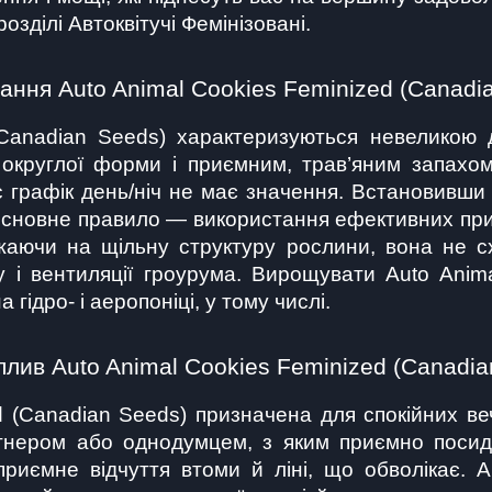
озділі Автоквітучі Фемінізовані.
ння Auto Animal Cookies Feminized (Canadi
(Canadian Seeds) характеризуються невеликою 
округлої форми і приємним, трав’яним запахом.
 графік день/ніч не має значення. Встановивши 
Основне правило — використання ефективних прила
аючи на щільну структуру рослини, вона не сх
 і вентиляції гроурума. Вирощувати Auto Anima
 гідро- і аеропоніці, у тому числі.
вплив Auto Animal Cookies Feminized (Canadia
 (Canadian Seeds) призначена для спокійних ве
ртнером або однодумцем, з яким приємно посиді
приємне відчуття втоми й ліні, що обволікає. 