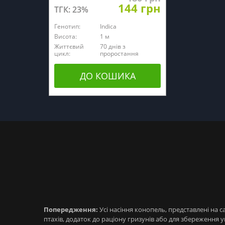
144 грн
ТГК: 23%
Генотип:
Indica
Висота:
1 м
Життєвий
70 днів з
цикл:
проростання
ДО КОШИКА
Попередження:
Усі насіння конопель, представлені на 
птахів, додаток до раціону гризунів або для збереженн