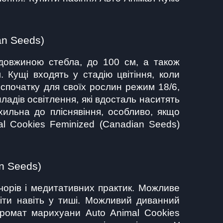
an Seeds)
довжиною стебла, до 100 см, а також 
 Кущі входять у стадію цвітіння, коли 
спочатку для своїх рослин режим 18/6, 
дів освітлення, які вдосталь наситять 
ильна до пліснявіння, особливо, якщо 
l Cookies Feminized (Canadian Seeds) 
n Seeds)
чорів і медитативних практик. Можливе 
ти навіть у тиші. Можливий диванний 
Аромат марихуани Auto Animal Cookies 