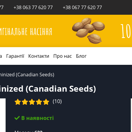
77
+38 063 77 620 77
+38 067 77 620 77
1
игінальне насіння
а
Гарантії
Контакти
Про нас
Блог
inized (Canadian Seeds)
nized (Canadian Seeds)
(10)
В наявності