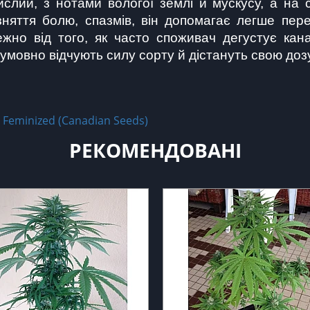
лий, з нотами вологої землі й мускусу, а на с
няття болю, спазмів, він допомагає легше переж
ежно від того, як часто споживач дегустує кана
зумовно відчують силу сорту й дістануть свою доз
 Feminized (Canadian Seeds)
РЕКОМЕНДОВАНІ