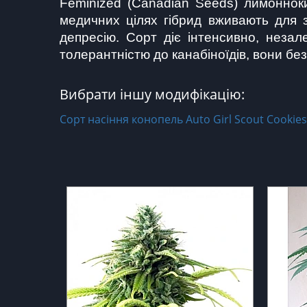
Feminized (Canadian Seeds) лимоннокис
медичних цілях гібрид вживають для з
депресію. Сорт діє інтенсивно, незал
толерантністю до канабіноїдів, вони бе
Вибрати іншу модифікацію:
Сорт насіння конопель Auto Girl Scout Cookies