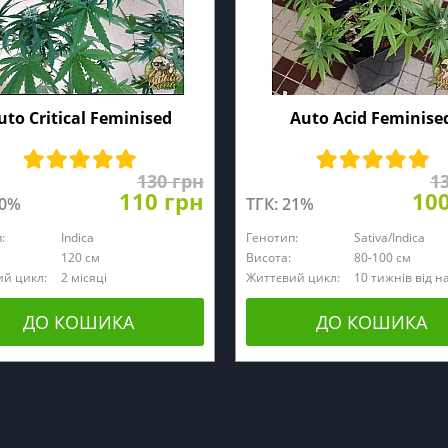
uto Critical Feminised
Auto Acid Feminise
130 грн
1
110 грн
10
20%
ТГК: 21%
:
Indica
Генотип:
Sativa/Indica
120 см
Висота:
80-100 см
й цикл:
2 місяці
Життєвий цикл:
10 тижнів від н
ДО КОШИКА
ДО КОШИКА