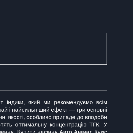
т індики, який ми рекомендуємо всім 
жай і найсильніший ефект — три основні 
чні якості, особливо припаде до вподоби 
стять оптимальну концентрацію ТГК. У 
ення. Купити насіння Авто Анімал Кукіс 