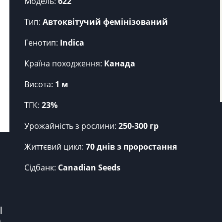
Модель:
622
Тип:
Автоквітучий фемінізований
Генотип:
Indica
Країна походження:
Канада
Висота:
1 м
ТГК:
23%
Урожайність з рослини:
250-300 гр
Життєвий цикл:
70 днів з проростання
Сідбанк:
Canadian Seeds
 
 