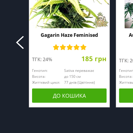
Gagarin Haze Feminised
A
185 грн
ТГК: 24%
ТГК: 
Генотип:
Sativa переважає
Генотип
Висота:
до 150 см
Висота:
Життєвий цикл:
77 днів (Цвітіння)
Життєви
ДО КОШИКА