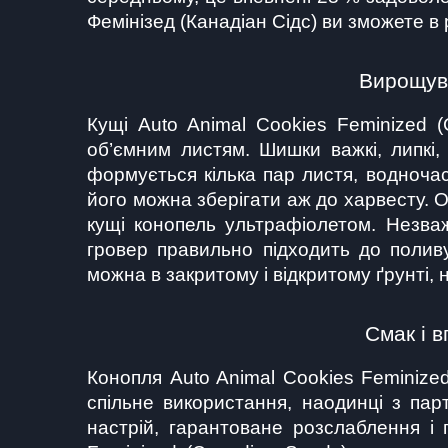
Фемінізед (Канадіан Сідс) ви зможете в р
Вирощува
Кущі Auto Animal Cookies Feminized 
об’ємним листям. Шишки важкі, липкі, 
формується кілька пар листя, водночас
його можна зберігати аж до харвесту. 
кущі конопель ультрафіолетом. Незваж
гровер правильно підходить до поливу
можна в закритому і відкритому ґрунті, на
Смак і 
Конопля Auto Animal Cookies Feminized
спільне використання, наодинці з па
настрій, гарантоване розслаблення і 