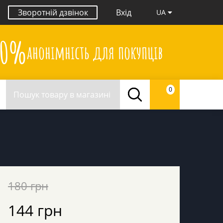
Зворотній дзвінок
Вхід
UA
00%
анонімність для покупців
0
180 грн
144 грн