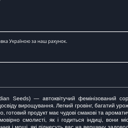
авка Україною за наш рахунок.
dian Seeds) — автоквітучий фемінізований сор
досвіду вирощування. Легкий гровінг, багатий уро
о, готовий продукт має чудові смакові та аромати
вірно смолисті, як і годиться індиці, вони мі
ня і мощі, які піднесуть вас на вершину задовол