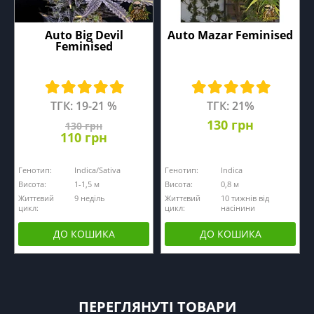
Auto Big Devil
Auto Mazar Feminised
Feminised
ТГК: 19-21 %
ТГК: 21%
130 грн
130 грн
110 грн
Генотип:
Indica/Sativa
Генотип:
Indica
Висота:
1-1,5 м
Висота:
0,8 м
Життєвий
9 неділь
Життєвий
10 тижнів від
цикл:
цикл:
насінини
ДО КОШИКА
ДО КОШИКА
ПЕРЕГЛЯНУТІ ТОВАРИ