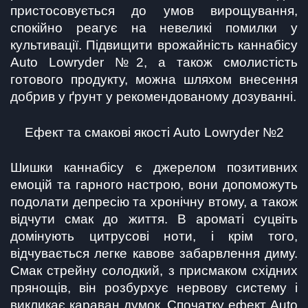
пристосовується до умов вирощування, 
спокійно реагує на невеликі помилки у 
культивації. Підвищити врожайність каннабісу 
Auto Lowryder №2, а також смолистість 
готового продукту, можна шляхом внесення 
добрив у ґрунт у рекомендованому дозуванні.
Ефект та смакові якості Auto Lowryder №2
Шишки каннабісу є джерелом позитивних 
емоцій та гарного настрою, вони допоможуть 
подолати депресію та хронічну втому, а також 
відчути смак до життя. В ароматі суцвіть 
домінують цитрусові ноти, і крім того, 
відчувається легке кавове забарвлення диму. 
Смак стрейну солодкий, з присмаком східних 
прянощів, він розбурхує нервову систему і 
викликає караван думок. Спочатку ефект Auto 