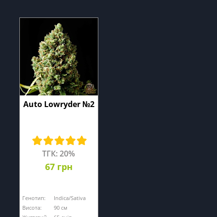
Auto Lowryder №2
ТГК: 20%
67 грн
Генотип:
Indica/Sativa
Висота:
90 см