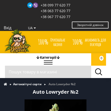
+38 099 77 620 77
+38 063 77 620 77
+38 067 77 620 77
Зворотній дзвінок
Вхід
UA
Оригінальне
анонімність для
100%
100%
насіння
покупців
Категорії
0
Автоквітучі сорти
Auto Lowryder №2
Auto Lowryder №2