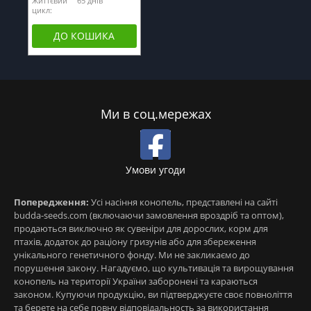
Життєвий
65 днів
цикл:
ДО КОШИКА
Ми в соц.мережах
Умови угоди
Попередження:
Усі насіння конопель, представлені на сайті
budda-seeds.com (включаючи замовлення вроздріб та оптом),
продаються виключно як сувеніри для дорослих, корм для
птахів, додаток до раціону гризунів або для збереження
унікального генетичного фонду. Ми не закликаємо до
порушення закону. Нагадуємо, що культивація та вирощування
конопель на території України заборонені та караються
законом. Купуючи продукцію, ви підтверджуєте своє повноліття
та берете на себе повну відповідальность за використання