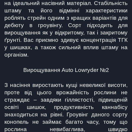
на ідеальний насівний матеріал. Стабільність 
штаму та його відмінні характеристики 
роблять стрейн одним з кращих варіантів для 
дебюту в гроувінгу. Сорт підходить для 
вирощування як у відкритому, так і закритому 
ґрунті. Вас приємно здивує концентрація ТГК 
у шишках, а також сильний вплив штаму на 
організм.
Вирощування Auto Lowryder №2
З насіння виростають кущі невеликої висоти, 
проте від цього врожайність рослини не 
страждає – завдяки гіллястості, підвищеній 
освіті шишок, продуктивність каннабісу 
знаходиться на рівні. Гроувінг даного сорту 
конопель не займає багато часу, тому що 
рослина невибаглива, швидко 