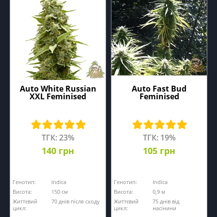
Auto White Russian
Auto Fast Bud
XXL Feminised
Feminised
ТГК: 23%
ТГК: 19%
140 грн
105 грн
Генотип:
Indica
Генотип:
Indica
Висота:
150 см
Висота:
0,9 м
Життєвий
70 днів після сходу
Життєвий
75 днів від
цикл:
цикл:
насінини