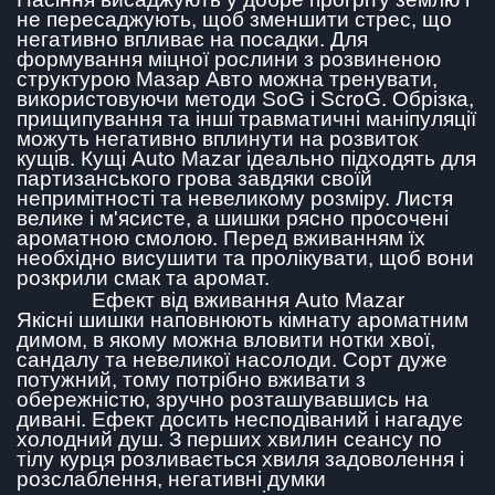
не пересаджують, щоб зменшити стрес, що
негативно впливає на посадки. Для
формування міцної рослини з розвиненою
структурою Мазар Авто можна тренувати,
використовуючи методи SoG і ScroG. Обрізка,
прищипування та інші травматичні маніпуляції
можуть негативно вплинути на розвиток
кущів. Кущі Auto Mazar ідеально підходять для
партизанського грова завдяки своїй
непримітності та невеликому розміру. Листя
велике і м'ясисте, а шишки рясно просочені
ароматною смолою. Перед вживанням їх
необхідно висушити та пролікувати, щоб вони
розкрили смак та аромат.
Ефект від вживання Auto Mazar
Якісні шишки наповнюють кімнату ароматним
димом, в якому можна вловити нотки хвої,
сандалу та невеликої насолоди. Сорт дуже
потужний, тому потрібно вживати з
обережністю, зручно розташувавшись на
дивані. Ефект досить несподіваний і нагадує
холодний душ. З перших хвилин сеансу по
тілу курця розливається хвиля задоволення і
розслаблення, негативні думки