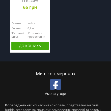
ТГК: 20%
65 грн
Генотип:
Indica
Висота:
0,7 м
Життєвий
11 тижнів з
цикл:
проростання
ДО КОШИКА
Ми в соц.мережах
Умови угоди
Попередження:
Усі насіння конопель, представлені на сайті
budda-seeds.com (включаючи замовлення вроздріб та оптом),