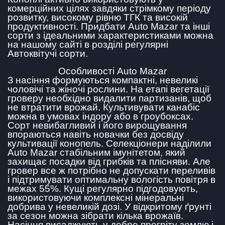
комерційних цілях завдяки стрімкому періоду
розвитку, високому рівню ТГК та високій
продуктивності. Придбати Auto Mazar та інші
сорти з ідеальними характеристиками можна
на нашому сайті в розділі регулярні
Автоквітучі сорти.
Особливості Auto Mazar
З насіння формуються компактні, невеликі
чоловічі та жіночі рослини. На етапі вегетації
гроверу необхідно видалити партизанів, щоб
не втратити врожай. Культивувати канабіс
можна в умовах індору або в гроубоксах.
Сорт невибагливий і його вирощування
впораються навіть новачки без досвіду
культивації конопель. Селекціонери наділили
Auto Mazar стабільним імунітетом, який
захищає посадки від грибків та плісняви. Але
гровер все ж потрібно не допускати переливів
і підтримувати оптимальну вологість повітря в
межах 55%. Кущі регулярно підгодовують,
використовуючи комплексні мінеральні
добрива у невеликій дозі. У відкритому ґрунті
за сезон можна зібрати кілька врожаїв.
Насіння висаджують у добре прогріту землю і