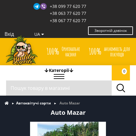
+38 099 77 620 77
+38 063 77 620 77
+38 067 77 620 77
Зворотній дзвінок
Вхід
UA
Оригінальне
анонімність для
100%
100%
насіння
покупців
Категорії
0
Автоквітучі сорти
Auto Mazar
Auto Mazar