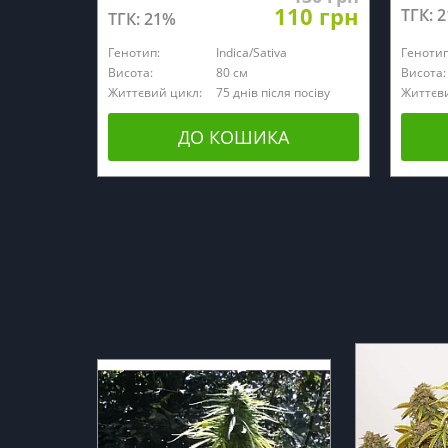
110 грн
ТГК: 
ТГК: 21%
Генотип:
Indica/Sativa
Генотип
Висота:
80 см
Висота:
Життєвий цикл:
75 днів після посіву
Життєви
ДО КОШИКА