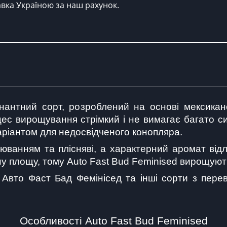
авка Україною за наш рахунок.
нантний сорт, розроблений на основі мексикансь
ес вирощування стрімкий і не вимагає багато сил
аріантом для недосвідченого конопляра.
ванням та плісняві, а характерний аромат відля
у площу, тому Auto Fast Bud Feminised вирощують
вто Фаст Бад Фемінісед та інші сорти з перева
Особливості Auto Fast Bud Feminised