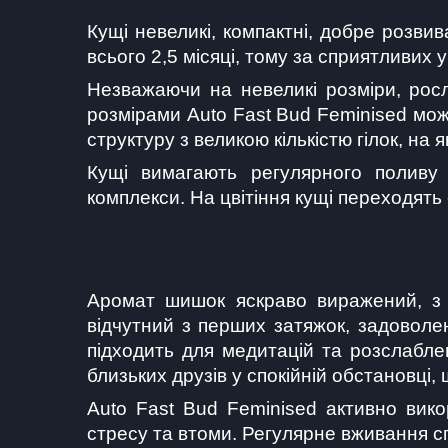
Кущі невеликі, компактні, добре розвива
всього 2,5 місяці, тому за сприятливих 
Незважаючи на невеликі розміри, рос
розмірами Auto Fast Bud Feminised мо
структуру з великою кількістю гілок, н
Кущі вимагають регулярного поливу 
комплекси. На цвітіння кущі переходять
Аромат шишок яскраво виражений, з но
відчутний з перших затяжок, задоволе
підходить для медитацій та розслабле
близьких друзів у спокійній обстановці
Auto Fast Bud Feminised активно викор
стресу та втоми. Регулярне вживання с