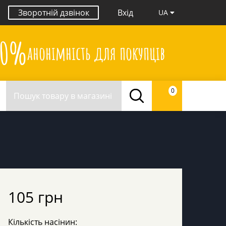
Зворотній дзвінок
Вхід
UA
00%
анонімність для покупців
0
105 грн
Кількість насінин: