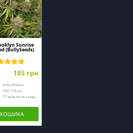
ooklyn Sunrise
d (BullySeeds)
185 грн
Indica/Sativa
100-110 см
77 днів після сходу
 КОШИКА