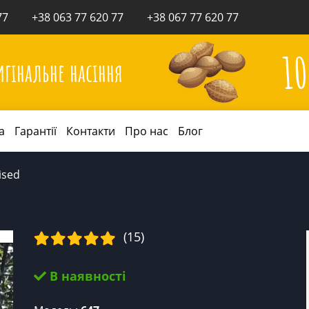
77
+38 063 77 620 77
+38 067 77 620 77
1
игінальне насіння
а
Гарантії
Контакти
Про нас
Блог
ised
(15)
В наявності