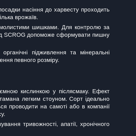
д посадки насіння до харвесту проходить 
ілька врожаїв.
смолистими шишками. Для контролю за 
етод SCROG допоможе сформувати пишну 
рганічні підживлення та мінеральні 
ення певного розміру.
иємною кислинкою у післясмаку. Ефект 
тамана легким стоуном. Сорт ідеально 
я проводити на самоті або в компанії 
у.
вання тривожності, апатії, хронічного 