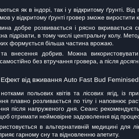
ються як в індорі, так і у відкритому ґрунті. Ві
умов у відкритому ґрунті гровер зможе виростити к
лина добре розвивається і рясно вкривається 
жна підрізати, в тому числі центральну колу. М
а яких формується більша частина врожаю.
та внесення добрив. Можна використовувати о
 самостійно без втручання гровера, а після досягн
Ефект від вживання Auto Fast Bud Feminised
тками польових квітів та лісових ягід, із пр
ння плавно розливається по тілу і наповнює рас
ння після напруженого дня. Сеанс рекомендуєтьс
, щоб отримати неймовірне задоволення від процес
истовується в альтернативній медицині для ліку
прияє гарному сну та відновленню апетиту.