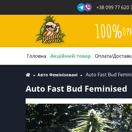
+38 099 77 620 
100%
Ор
Головна
Акційний товар
Оплата/Доставк
Auto Fast Bud Femin
Авто Фемінізовані
Auto Fast Bud Feminised