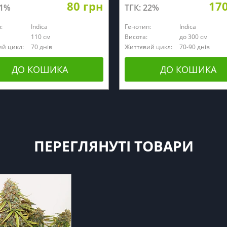
80 грн
17
21%
ТГК: 22%
:
Indica
Генотип:
Indica
110 см
Висота:
до 300 см
й цикл:
70 днів
Життєвий цикл:
70-90 днів
ДО КОШИКА
ДО КОШИКА
ПЕРЕГЛЯНУТІ ТОВАРИ