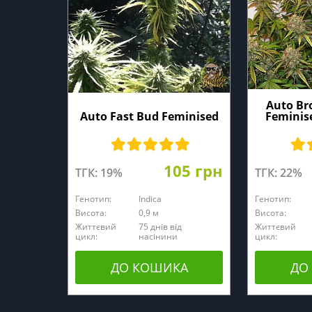
Auto Br
Auto Fast Bud Feminised
Feminise
105 грн
ТГК: 19%
ТГК: 22%
Генотип:
Indica
Генотип:
Висота:
0,9 м
Висота:
Життєвий
75 днів від
Життєвий
цикл:
насінини
цикл:
ДО КОШИКА
ДО