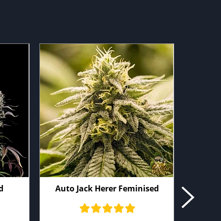
d
Auto Jack Herer Feminised
Aut