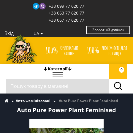
+38 099 77 620 77
+38 063 77 620 77
+38 067 77 620 77
Зворотній дзвінок
Вхід
UA
Оригінальне
анонімність для
100%
100%
насіння
покупців
Категорії
0
Авто Фемінізовані
Auto Pure Power Plant Feminised
Auto Pure Power Plant Feminised