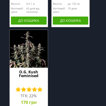
Висота:
0,9-1 м
Висота:
до 120 см
Життєвий
65 днів від
Життєвий
70 днів
цикл:
насінини
цикл:
ДО КОШИКА
ДО КОШИКА
O.G. Kush
Feminised
ТГК: 22%
170 грн