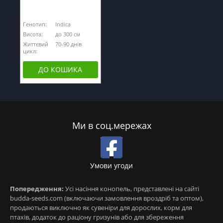
Генотип:
Indica
Висота:
до 300 см
Життєвий
70-90 днів
цикл:
ДО КОШИКА
Ми в соц.мережах
Умови угоди
Попередження:
Усі насіння конопель, представлені на сайті
budda-seeds.com (включаючи замовлення вроздріб та оптом),
продаються виключно як сувеніри для дорослих, корм для
птахів, додаток до раціону гризунів або для збереження