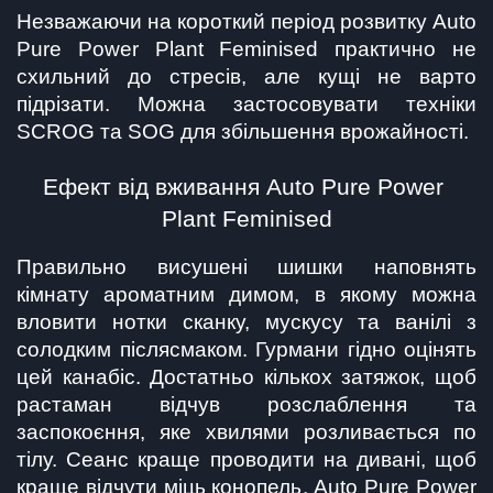
Незважаючи на короткий період розвитку Auto 
Pure Power Plant Feminised практично не 
схильний до стресів, але кущі не варто 
підрізати. Можна застосовувати техніки 
SCROG та SOG для збільшення врожайності.
Ефект від вживання Auto Pure Power 
Plant Feminised
Правильно висушені шишки наповнять 
кімнату ароматним димом, в якому можна 
вловити нотки сканку, мускусу та ванілі з 
солодким післясмаком. Гурмани гідно оцінять 
цей канабіс. Достатньо кількох затяжок, щоб 
растаман відчув розслаблення та 
заспокоєння, яке хвилями розливається по 
тілу. Сеанс краще проводити на дивані, щоб 
краще відчути міць конопель. Auto Pure Power 