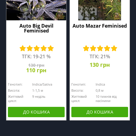
Auto Big Devil
Auto Mazar Feminised
Feminised
ТГК: 19-21 %
ТГК: 21%
130 грн
130 грн
110 грн
Генотип:
Indica/Sativa
Генотип:
Indica
Висота:
1-1,5 м
Висота:
0,8 м
Життєвий
9 неділь
Життєвий
10 тижнів від
цикл:
цикл:
насінини
ДО КОШИКА
ДО КОШИКА