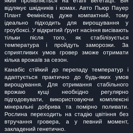
який проявляється на етапі вегетації. Він 
відлякує шкідників і комах. Авто Пьюр Пауер 
Плант Фемінісед дуже компактний, тому 
ідеально підходить для вирощування у 
гроубоксі. У відкритий ґрунт насіння висівають 
тільки після того, як стабілізується 
температура і пройдуть заморозки. За 
сприятливих умов гровер зможе отримати 
кілька врожаїв за сезон.
Канабіс стійкий до перепаду температур і 
адаптується практично до будь-яких умов 
вирощування. Для отримання стабільного 
врожаю кущі необхідно регулярно 
підгодовувати, використовуючи комплексні 
мінеральні добрива та помірно поливати. 
Рослина переходить на стадію цвітіння без 
втручання гровера, а у певний момент, 
закладений генетично.