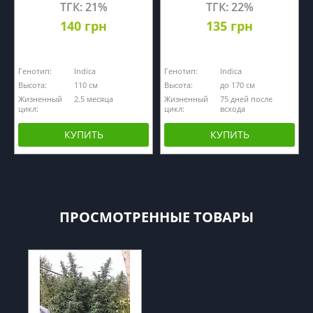
ТГК: 21%
ТГК: 22%
140 грн
135 грн
Генотип:
Indica
Генотип:
Indica
Высота:
110 см
Высота:
до 170 см
Жизненный
2.5 месяца
Жизненный
75 дней после
цикл:
цикл:
всхода
КУПИТЬ
КУПИТЬ
ПРОСМОТРЕННЫЕ ТОВАРЫ