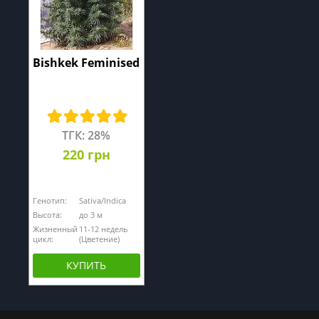
Bishkek Feminised
ТГК: 28%
220 грн
Генотип:
Sativa/Indica
Высота:
до 3 м
Жизненный
11-12 недель
цикл:
(Цветение)
КУПИТЬ