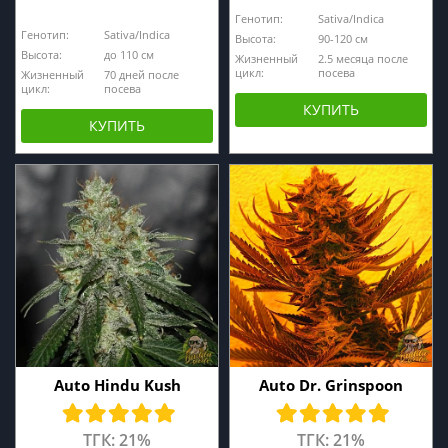
Генотип:
Sativa/Indica
Генотип:
Sativa/Indica
Высота:
90-120 см
Высота:
до 110 см
Жизненный
2.5 месяца после
цикл:
посева
Жизненный
70 дней после
цикл:
посева
КУПИТЬ
КУПИТЬ
Auto Hindu Kush
Auto Dr. Grinspoon
ТГК: 21%
ТГК: 21%