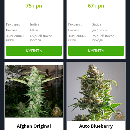
75 грн
67 грн
Генотип:
Indica
Генотип:
Sativa
Высота:
60 см
Высота:
до 130 см
Жизненный
65 дней после
Жизненный
75 дней после
цикл:
посева
цикл:
всхода
КУПИТЬ
КУПИТЬ
Afghan Original
Auto Blueberry