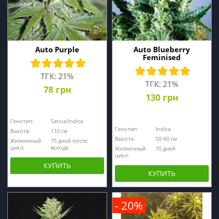
Auto Purple
Auto Blueberry
Feminised
ТГК: 21%
ТГК: 21%
78 грн
130 грн
Генотип:
Sativa/Indica
Генотип:
Indica
Высота:
110 см
Высота:
50-60 см
Жизненный
75 дней после
цикл:
всхода
Жизненный
70 дней
цикл:
КУПИТЬ
КУПИТЬ
- 20%