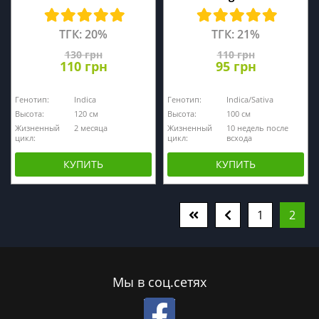
ТГК: 20%
ТГК: 21%
130 грн
110 грн
110 грн
95 грн
Генотип:
Indica
Генотип:
Indica/Sativa
Высота:
120 см
Высота:
100 см
Жизненный
2 месяца
Жизненный
10 недель после
цикл:
цикл:
всхода
КУПИТЬ
КУПИТЬ
1
2
Мы в соц.сетях