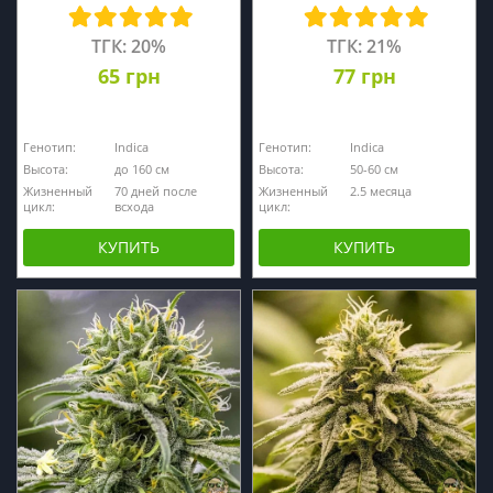
ТГК: 20%
ТГК: 21%
65 грн
77 грн
Генотип:
Indica
Генотип:
Indica
Высота:
до 160 см
Высота:
50-60 см
Жизненный
70 дней после
Жизненный
2.5 месяца
цикл:
всхода
цикл:
КУПИТЬ
КУПИТЬ