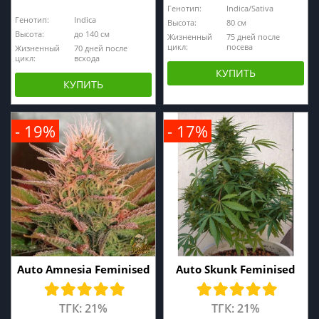
Генотип:
Indica/Sativa
Генотип:
Indica
Высота:
80 см
Высота:
до 140 см
Жизненный
75 дней после
цикл:
посева
Жизненный
70 дней после
цикл:
всхода
КУПИТЬ
КУПИТЬ
- 19%
- 17%
Auto Amnesia Feminised
Auto Skunk Feminised
ТГК: 21%
ТГК: 21%