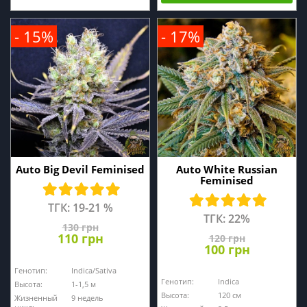
- 15%
- 17%
Auto Big Devil Feminised
Auto White Russian
Feminised
ТГК: 19-21 %
ТГК: 22%
130 грн
110 грн
120 грн
100 грн
Генотип:
Indica/Sativa
Генотип:
Indica
Высота:
1-1,5 м
Высота:
120 см
Жизненный
9 недель