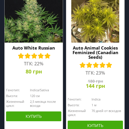
Auto White Russian
Auto Animal Cookies
Feminized (Canadian
Seeds)
ТГК: 22%
80 грн
ТГК: 23%
180 грн
144 грн
Генотип:
Indica/Sativa
Высота:
120 см
Генотип:
Indica
Жизненный
2,5 месяца после
Высота:
1 м
цикл:
всхода
Жизненный
70 дней от всходов
цикл:
КУПИТЬ
КУПИТЬ