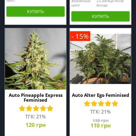
цикл:
Жизненный
2,5 месяца после
цикл:
всхода
КУПИТЬ
КУПИТЬ
- 15%
Auto Pineapple Express
Auto Alter Ego Feminised
Feminised
ТГК: 21%
ТГК: 21%
130 грн
120 грн
110 грн