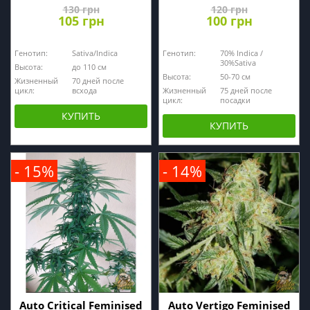
130 грн
120 грн
105 грн
100 грн
Генотип:
Sativa/Indica
Генотип:
70% Indica /
30%Sativa
Высота:
до 110 см
Высота:
50-70 см
Жизненный
70 дней после
цикл:
всхода
Жизненный
75 дней после
цикл:
посадки
КУПИТЬ
КУПИТЬ
- 15%
- 14%
Auto Critical Feminised
Auto Vertigo Feminised