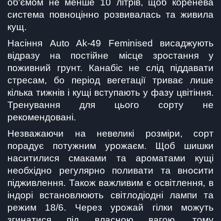
об'ємом не менше 10 літрів, щоб коренева 
система повноцінно розвивалась та живила 
кущ.
Насіння Auto Ak-49 Feminised висаджують 
відразу на постійне місце зростання у 
поживний грунт. Канабіс не слід піддавати 
стресам, бо період вегетації триває лише 
кілька тижнів і кущі вступають у фазу цвітіння. 
Тренування для цього сорту не 
рекомендовані.
Незважаючи на невеликі розміри, сорт 
порадує потужним урожаєм. Щоб шишки 
наситилися смаками та ароматами кущі 
необхідно регулярно поливати та вносити 
підживлення. Також важливим є освітлення, в 
індорі встановлюють світлодіодні лампи та 
режим 18/6. Через урожай гілки можуть 
згинатися під власною вагою, тому 