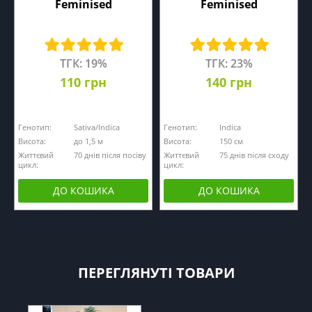
Feminised
Feminised
ТГК: 19%
ТГК: 23%
110 грн
140 грн
Генотип:
Sativa/Indica
Генотип:
Indica
Висота:
до 1,5 м
Висота:
150 см
Життєвий
70 днів після посіву
Життєвий
75 днів після сходу
цикл:
цикл:
ДО КОШИКА
ДО КОШИКА
ПЕРЕГЛЯНУТІ ТОВАРИ