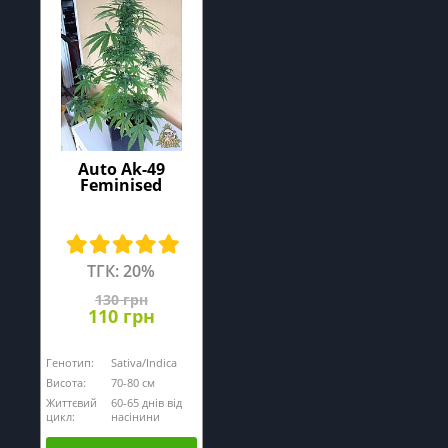
Auto Ak-49
Feminised
ТГК: 20%
130 грн
110 грн
Генотип:
Sativa/Indica
Висота:
70-80 см
Життєвий
60-65 днів від
цикл:
насінини