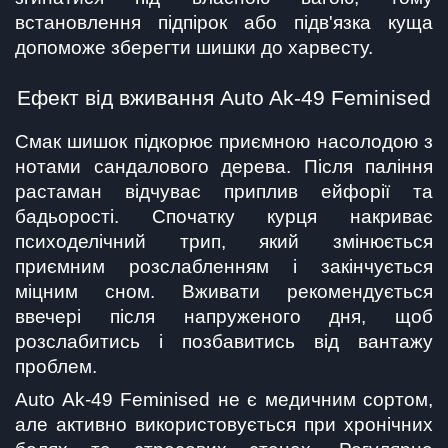
встановлення підпірок або підв'язка куща 
допоможе зберегти шишки до харвесту.
Ефект від вживання Auto Ak-49 Feminised
Смак шишок підкорює приємною насолодою з 
нотами сандалового дерева. Після паління 
растаман відчуває приплив ейфорії та 
бадьорості. Спочатку курця накриває 
психоделічний трип, який змінюється 
приємним розслабленням і закінчується 
міцним сном. Вживати рекомендується 
ввечері після напруженого дня, щоб 
розслабитись і позбавитись від вантажу 
проблем.
Auto Ak-49 Feminised не є медичним сортом, 
але активно використовується при хронічних 