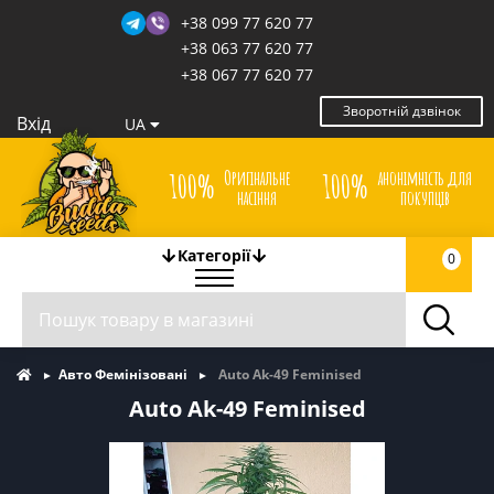
+38 099 77 620 77
+38 063 77 620 77
+38 067 77 620 77
Зворотній дзвінок
Вхід
UA
Оригінальне
анонімність для
100%
100%
насіння
покупців
Категорії
0
Авто Фемінізовані
Auto Ak-49 Feminised
Auto Ak-49 Feminised