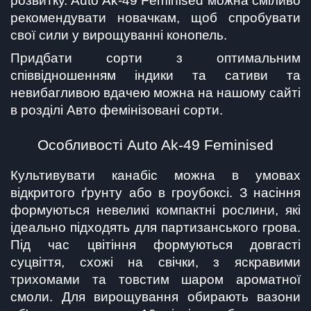
розвитку. Auto Ak-49 Feminised можна сміливо 
рекомендувати новачкам, щоб спробувати 
свої сили у вирощуванні конопель.
Придбати сорти з оптимальним 
співвідношенням індики та сативи та 
невибагливою вдачею можна на нашому сайті 
в розділі Авто фемінізовані сорти.
Особливості Auto Ak-49 Feminised
Культивувати канабіс можна в умовах 
відкритого ґрунту або в гроубоксі. З насіння 
формуються невеликі компактні рослини, які 
ідеально підходять для партизанського грова. 
Під час цвітіння формуються довгасті 
суцвіття, схожі на свічки, з яскравими 
трихомами та товстим шаром ароматної 
смоли. Для вирощування обирають вазони 