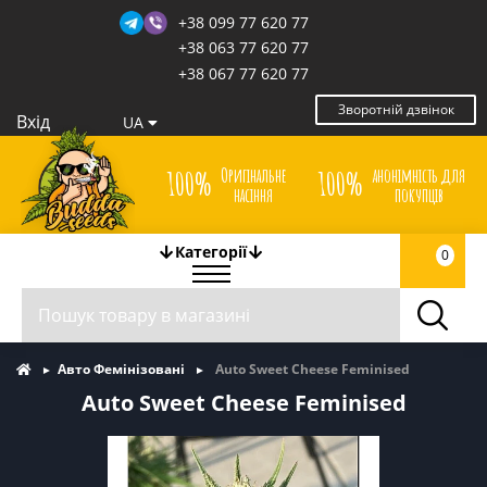
+38 099 77 620 77
+38 063 77 620 77
+38 067 77 620 77
Зворотній дзвінок
Вхід
UA
Оригінальне
анонімність для
100%
100%
насіння
покупців
Категорії
0
Авто Фемінізовані
Auto Sweet Cheese Feminised
Auto Sweet Cheese Feminised