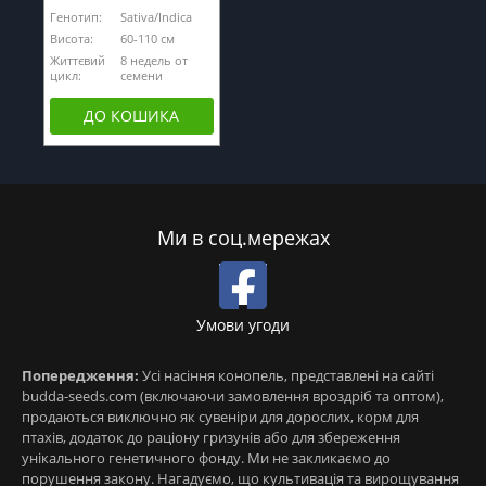
Генотип:
Sativa/Indica
Висота:
60-110 см
Життєвий
8 недель от
цикл:
семени
ДО КОШИКА
Ми в соц.мережах
Умови угоди
Попередження:
Усі насіння конопель, представлені на сайті
budda-seeds.com (включаючи замовлення вроздріб та оптом),
продаються виключно як сувеніри для дорослих, корм для
птахів, додаток до раціону гризунів або для збереження
унікального генетичного фонду. Ми не закликаємо до
порушення закону. Нагадуємо, що культивація та вирощування