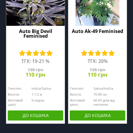
Auto Big Devil
Auto Ak-49 Feminised
Feminised
ТГК: 19-21 %
ТГК: 20%
130 грн
130 грн
110 грн
110 грн
Генотип:
Indica/Sativa
Генотип:
Sativa/Indica
Висота:
1-1,5 м
Висота:
70-80 см
Життєвий
9 неділь
Життєвий
60-65 днів від
цикл:
цикл:
насінини
ДО КОШИКА
ДО КОШИКА