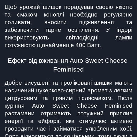
Щоб урожай шишок порадував своєю якістю 
та смаком коноплі необхідно регулярно 
поливати, вносити підживлення та 
забезпечити гарне освітлення. У індорі 
використовують світлодіодні лампи 
потужністю щонайменше 400 Ватт.
Ефект від вживання Auto Sweet Cheese 
Feminised
Добре висушені та проліковані шишки мають 
насичений цукерково-сирний аромат з легким 
цитрусовим та пряним післясмаком. Після 
куріння Auto Sweet Cheese Feminised 
растамани отримають потужний приплив 
енергії та ейфорії, яка стимулює активно 
проводити час і займатися улюбленим хобі. 
Сорт відноситься до соціальних, тому люди з 