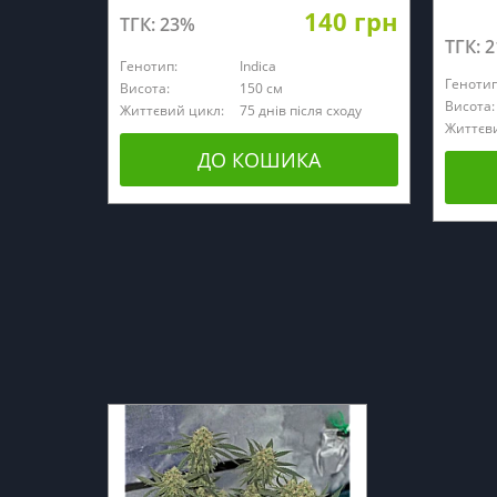
140 грн
ТГК: 23%
ТГК: 
Генотип:
Indica
Генотип
Висота:
150 см
Висота:
Життєвий цикл:
75 днів після сходу
Життєви
ДО КОШИКА