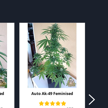
sed
Auto Ak-49 Feminised
Amne