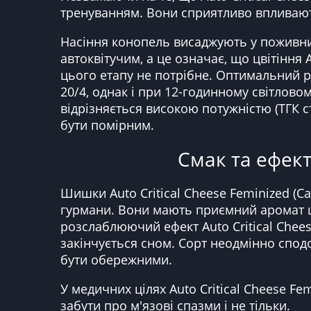
тренуванням. Вони сприятливо впливают
Насіння конопель висаджують у поживний
автоквітучим, а це означає, що цвітіння
цього етапу не потрібне. Оптимальний ре
20/4, однак і при 12-годинному світлов
відрізняється високою потужністю (ТГК ст
бути помірним.
Смак та ефект 
Шишки Auto Critical Cheese Feminized (C
гурмани. Вони мають приємний аромат ци
розслаблюючий ефект Auto Critical Chees
закінчується сном. Сорт неодмінно спод
бути обережними.
У медичних цілях Auto Critical Cheese F
забути про м'язові спазми і не тільки.