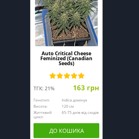
Auto Critical Cheese
Feminized (Canadian
Seeds)
163 грн
ТГК: 21%
Генотип:
Indica домінує
Висота:
120 cм
Життєвий
65-75 днів від сходів
цикл:
ДО КОШИКА