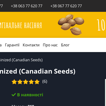
77
+38 063 77 620 77
+38 067 77 620 77
1
игінальне насіння
а
Гарантії
Контакти
Про нас
Блог
minized (Canadian Seeds)
inized (Canadian Seeds)
(6)
В наявності