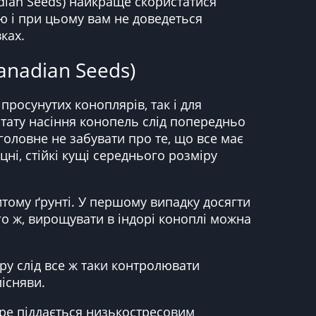
adian Seeds) найкраще скористатися
ю і при цьому вам не доведеться
ках.
anadian Seeds)
 просунутих коноплярів, так і для
ьтату насіння конопель слід попередньо
оловне не забувати про те, що все має
ні, стійкі кущі середнього розміру
итому ґрунті. У першому випадку досягти
го ж, вирощувати в індорі коноплі можна
у слід все ж таки контролювати
лісняви.
бре піддається низькостресовим