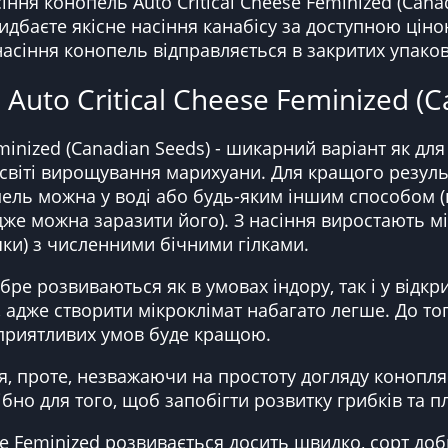
сіння конопель Auto Critical Cheese Feminized (Can
идбаєте якісне насіння канабісу за доступною ціно
насіння конопель відправляється в закритих упаков
uto Critical Cheese Feminized (C
minized (Canadian Seeds) - шикарний варіант як для
у світі вирощування марихуани. Для кращого резул
ль можна у воді або будь-яким іншим способом (г
дже можна заразити його). З насіння виростають міц
ки) з численними бічними гілками.
ре розвиваються як в умовах індору, так і у відкр
 адже створити мікроклімат набагато легше. До то
 сприятливих умов буде кращою.
 проте, незважаючи на простоту догляду конопляр
ібно для того, щоб запобігти розвитку грибків та п
ese Feminized розвивається досить швидко, сорт до