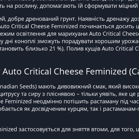
ь на рослину, допомагають їй сформувати міцний
, добре дренований грунт. Наявність дренажу доз
 Auto Critical Cheese Feminized починається досить
жим освітлення для марихуани Auto Critical Cheese
ому дні коноплі зможуть порадувати хорошим урожа
ановить близько 21 %). Полив кущів Auto Critical 
Auto Critical Cheese Feminized (
anadian Seeds) мають дивовижний смак, який висок
трусу та сиру з пліснявою – тільки уявіть, яке ц
e Feminized неодмінно потішить растаману під час
обається як досвідченим курцям, так і растаманам-
eminized застосовується для зняття втоми, для тог