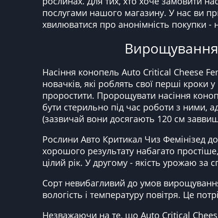
рослинах. Для тих, хто хоче замовити на
послугами нашого магазину. У нас ви пр
хвилюватися про анонімність покупки - 
Вирощування A
Насіння конопель Auto Critical Cheese Fe
новачків, які роблять свої перші кроки 
проростити. Пророщувати насіння конопе
бути стерильно під час роботи з ними, а
(зазвичай вони досягають 120 см заввиш
Рослини Авто Критикал Чиз Фемінізед доб
хорошого результату набагато простіше,
цілий рік. У другому - якість урожаю за
Сорт невибагливий до умов вирощування,
вологість і температуру повітря. Це потр
Незважаючи на те, що Auto Critical Che