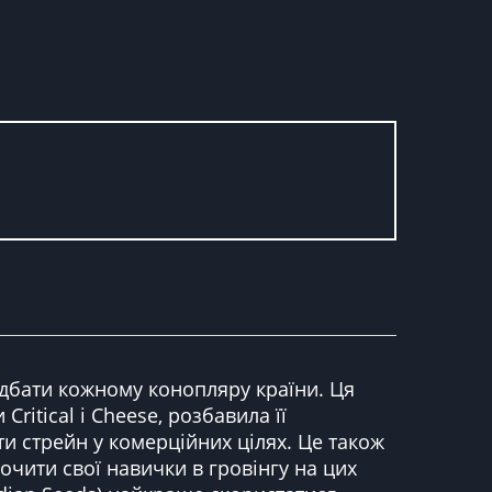
ридбати кожному конопляру країни. Ця
ritical і Cheese, розбавила її
и стрейн у комерційних цілях. Це також
очити свої навички в гровінгу на цих