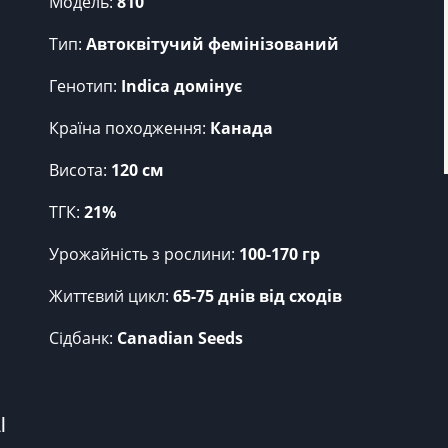
Модель:
810
Тип:
Автоквітучий фемінізований
Генотип:
Indica домінує
Країна походження:
Канада
Висота:
120 cм
ТГК:
21%
Урожайність з рослини:
100-170 гр
Життєвий цикл:
65-75 днів від сходів
Сідбанк:
Canadian Seeds
 