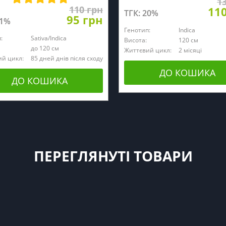
1
110 грн
11
ТГК: 20%
95 грн
21%
Генотип:
Indica
:
Sativa/Indica
Висота:
120 см
до 120 см
Життєвий цикл:
2 місяці
й цикл:
85 дней днів після сходу
ДО КОШИКА
ДО КОШИКА
ПЕРЕГЛЯНУТІ ТОВАРИ