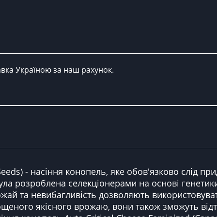
авка Україною за наш рахунок.
 Seeds) - насіння конопель, яке обов'язково слід п
ла розроблена селекціонерами на основі генетики C
жай та невибагливість дозволяють використовуват
ощеного якісного врожаю, вони також зможуть відт