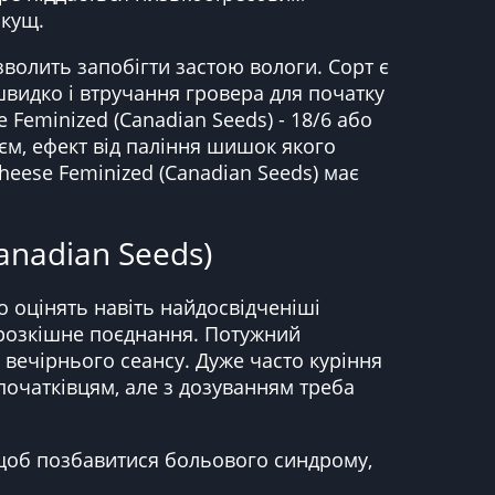
 кущ.
волить запобігти застою вологи. Сорт є
 швидко і втручання гровера для початку
 Feminized (Canadian Seeds) - 18/6 або
єм, ефект від паління шишок якого
Cheese Feminized (Canadian Seeds) має
Canadian Seeds)
о оцінять навіть найдосвідченіші
е розкішне поєднання. Потужний
 вечірнього сеансу. Дуже часто куріння
початківцям, але з дозуванням треба
о, щоб позбавитися больового синдрому,