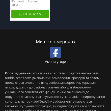
Життєвий
2 місяці
цикл:
ДО КОШИКА
Ми в соц.мережах
Умови угоди
Попередження:
Усі насіння конопель, представлені на сайті
budda-seeds.com (включаючи замовлення вроздріб та оптом),
продаються виключно як сувеніри для дорослих, корм для
птахів, додаток до раціону гризунів або для збереження
унікального генетичного фонду. Ми не закликаємо до
порушення закону. Нагадуємо, що культивація та вирощування
конопель на території України заборонені та караються
законом. Купуючи продукцію, ви підтверджуєте своє повноліття
та берете на себе повну відповідальность за використання