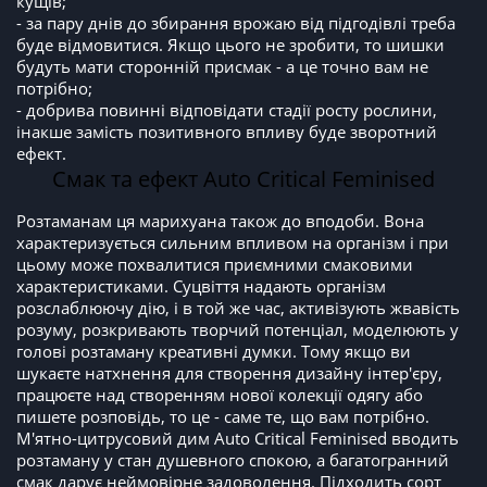
кущів;
- за пару днів до збирання врожаю від підгодівлі треба
буде відмовитися. Якщо цього не зробити, то шишки
будуть мати сторонній присмак - а це точно вам не
потрібно;
- добрива повинні відповідати стадії росту рослини,
інакше замість позитивного впливу буде зворотний
ефект.
Смак та ефект Auto Critical Feminised
Розтаманам ця марихуана також до вподоби. Вона
характеризується сильним впливом на організм і при
цьому може похвалитися приємними смаковими
характеристиками. Суцвіття надають організм
розслаблюючу дію, і в той же час, активізують жвавість
розуму, розкривають творчий потенціал, моделюють у
голові розтаману креативні думки. Тому якщо ви
шукаєте натхнення для створення дизайну інтер'єру,
працюєте над створенням нової колекції одягу або
пишете розповідь, то це - саме те, що вам потрібно.
М'ятно-цитрусовий дим Auto Critical Feminised вводить
розтаману у стан душевного спокою, а багатогранний
смак дарує неймовірне задоволення. Підходить сорт