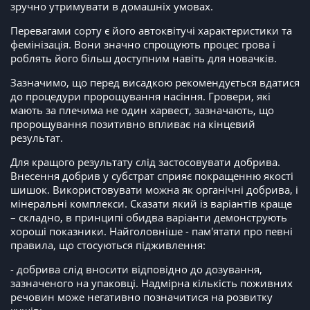
зручно утримувати в домашніх умовах.
Перевагами сорту є його автоквітучі характеристики та
фемінізація. Вони значно спрощують процес грова і
роблять його більш доступним навіть для новачків.
Зазначимо, що перед висадкою рекомендується вдатися
до процедури пророщування насіння. Гровери, які
мають за плечима не один харвест, зазначають, що
пророщування позитивно впливає на кінцевий
результат.
Для кращого результату слід застосовувати добрива.
Внесення добрив у субстрат сприяє покращенню якості
шишок. Використовувати можна як органічні добрива, і
мінеральні комплекси. Сказати який із варіантів краще
– складно, в принципі обидва варіанти демонструють
хороші показники. Найголовніше - пам'ятати про певні
правила, що стосуються підживлення:
- добрива слід вносити відповідно до дозування,
зазначеного на упаковці. Надмірна кількість поживних
речовин може негативно позначитися на розвитку