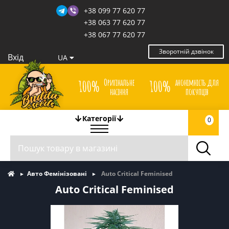
+38 099 77 620 77
+38 063 77 620 77
+38 067 77 620 77
Зворотній дзвінок
Вхід
UA
Оригінальне
анонімність для
100%
100%
насіння
покупців
Категорії
0
Авто Фемінізовані
Auto Critical Feminised
Auto Critical Feminised