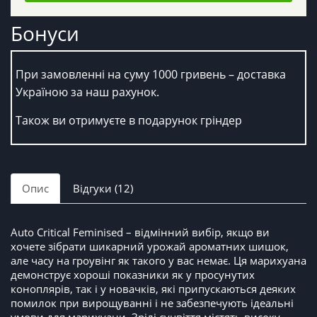
Бонуси
При замовленні на суму 1000 гривень – доставка
Україною за наш рахунок.
Також ви отримуєте в подарунок гріндер
Опис
Відгуки (12)
Auto Critical Feminised – відмінний вибір, якщо ви
хочете зібрати шикарний урожай ароматних шишок,
але часу на гроувінг як такого у вас немає. Ця марихуана
демонструє хороші показники як у просунутих
коноплярів, так і у новачків, які припускаються деяких
помилок при вирощуванні і не забезпечують ідеальні
умови для марихуани. Зрілі суцвіття містять високу