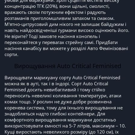
концентрацію ТГК (20%), вони щільні, смолисті,
вражають своїм потужним ефектом і радують
розтаманів приголомшливим запахом та смаком.
М'ятно-цитрусовий дим нікого не залишає байдужим і
навіть найдосвідченіші гурмани високо оцінюють його.
Не вірите? Тоді замовте насіння конопель і
переконайтеся у перевагах стрейну самі. Придбати
насіння канабісу ви можете у розділі Авто Фемінізовані
сорти.
Вирощування Auto Critical Feminised
Вирощувати марихуану сорту Auto Critical Feminised
можна як в ауті, так і в індорі. Сорт Auto Critical
Feminised досить невибагливий і тому стійко
переносить невеликі коливання температури, атаки
комах тощо. У рослин не дуже добре розвинена
коренева система, тому для їхнього вирощування не
знадобляться надто глибокі контейнери. Для
комфортного вирощування марихуани достатньо
використовувати ємності на 5-7 літрів, максимум – 10.
Кущі виростають невеликого розміру (до 120 см), їх