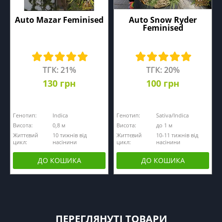
Auto Mazar Feminised
Auto Snow Ryder
Feminised
ТГК: 21%
ТГК: 20%
130 грн
100 грн
Генотип:
Indica
Генотип:
Sativa/Indica
Висота:
0,8 м
Висота:
до 1 м
Життєвий
10 тижнів від
Життєвий
10-11 тижнів від
цикл:
насінини
цикл:
насінини
ДО КОШИКА
ДО КОШИКА
ПЕРЕГЛЯНУТІ ТОВАРИ