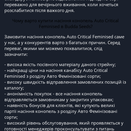
переважно для вечірнього вживання, коли хочеться
розслабитися після важкого дня.
Чому варто купити насіння конопель Auto Critical
Feminised в Budda Seeds?
Замовити насіння конопель Auto Critical Feminised саме
у нас, а у конкурентів варто з багатьох причин. Серед
переваг, якими ми можемо похвалитися, слід
зазначити:
- висока якість посівного матеріалу даного стрейну;
- найкращі ціни на насіння канабісу Auto Critical
Feminised з розділу Авто Фемінізовані сорти;
- високу швидкість відправлення замовлених позицій із
каталогу;
- анонімність покупок - все насіння конопель
відправляється замовникам у закритих упаковках;
- наявність бонусів для клієнтів, які купують великі
партії насіння конопель з розділу Авто Фемінізовані
сорти;
- високий рівень обслуговування, який проявляється у
готовності менеджерів проконсультувати з питань