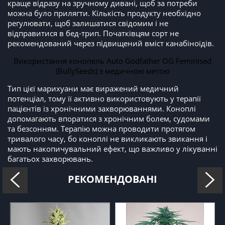
краще відразу на зручному дивані, щоб за потреби
можна було прилягти. Кількість продукту необхідно
регулювати, щоб залишатися свідомим і не
відправитися в бед-трип. Початківцям сорт не
рекомендований через підвищений вміст канабіноїдів.
Використання конопель Auto Godfather OG Feminised
(BullySeeds) з медичною метою
Тип цієї марихуани має виражений медичний
потенціал, тому її активно використовують у терапії
пацієнтів із хронічними захворюваннями. Коноплі
допомагають впоратися з хронічним болем, судомами
та безсонням. Терапію можна проводити протягом
тривалого часу, бо коноплі не викликають звикання і
мають накопичувальний ефект, що важливо у лікуванні
багатьох захворювань.
РЕКОМЕНДОВАНІ