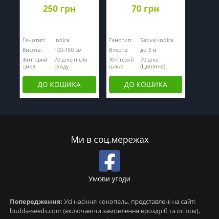
250 грн
70 грн
Генотип:
Indica
Генотип:
Sativa>Indica
Висота:
100-150 см
Висота:
до 3 м
Життєвий
70 днів після
Життєвий
70 днів
цикл:
сходу
цикл:
(Цвітіння)
ДО КОШИКА
ДО КОШИКА
Ми в соц.мережах
Умови угоди
Попередження:
Усі насіння конопель, представлені на сайті
budda-seeds.com (включаючи замовлення вроздріб та оптом),