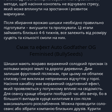
методи, щоб насіння конопель не відчувало стресу,
який може вплинути на зростання і розвиток
марихуани.
Після збирання врожаю шишки необхідно правильно
підготувати – висушити та пролікувати. Ці етапи
займають близько 4-6 тижнів, все залежить від розміру
суцвіть та кількості смоли на них.
Смак та ефект Auto Godfather OG
Feminised (BullySeeds)
Шишки мають яскраво виражений солодкий присмак із
нотками мокрої землі та дорогої деревини. Дим
залишає фруктовий післясмак, при цьому не обпалює
слизову і не викликає неприємних відчуттів у горлі.
Насіння канабісу має виражений седативний ефект,
який проявляється у потужному впливі на свідомість.
Для сеансу краще обирати пообідній час або вечір, бо в
більшості випадків курця хилитиме в сон після
максимального розслаблення. Можна проводити соло-
сеанс або зібрати компанію близьких друзів. Курити