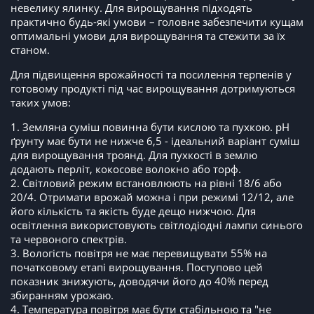
невелику ялинку. Для вирощування підходять
практично будь-які умови – головне забезпечити кущам
оптимальні умови для вирощування та стежити за їх
станом.
Для підвищення врожайності та посилення терпенів у
готовому продукті під час вирощування дотримуються
таких умов:
1. Земляна суміш повинна бути кислою та пухкою. рН
ґрунту має бути не нижче 6,5 - ідеальний варіант суміш
для вирощування троянд. Для пухкості в землю
додають перліт, кокосове волокно або торф.
2. Світловий режим встановлюють на рівні 18/6 або
20/4. Отримати врожай можна і при режимі 12/12, але
його кількість та якість буде дещо нижчою. Для
освітлення використовують світлодіодні лампи синього
та червоного спектрів.
3. Вологість повітря не має перевищувати 55% на
початковому етапі вирощування. Поступово цей
показник знижують, доводячи його до 40% перед
збиранням урожаю.
4. Температура повітря має бути стабільною та "не