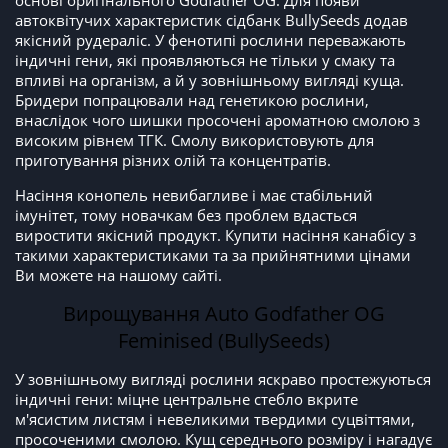
основі оригінального Godfather OG. Для появи
автоквітучих характеристик сідбанк BullySeeds додав
якісний рудераліс. У фенотипі рослини переважають
індичні гени, які проявляються не тільки у смаку та
впливі на організм, а й у зовнішньому вигляді куща.
Бридери попрацювали над генетикою рослини,
внаслідок чого шишки просочені ароматною смолою з
високим рівнем ТГК. Смолу використовують для
приготування різних олій та концентратів.
Насіння конопель невибагливе і має стабільний
імунітет, тому новачкам без проблем вдасться
виростити якісний продукт. Купити насіння канабісу з
такими характеристиками та за прийнятними цінами
Ви можете на нашому сайті.
Вирощування Auto Godfather OG
Feminised (BullySeeds)
У зовнішньому вигляді рослини яскраво простежуються
індичні гени: міцне центральне стебло вкрите
м'ясистим листям і невеликими твердими суцвіттями,
просоченими смолою. Кущ середнього розміру і нагадує