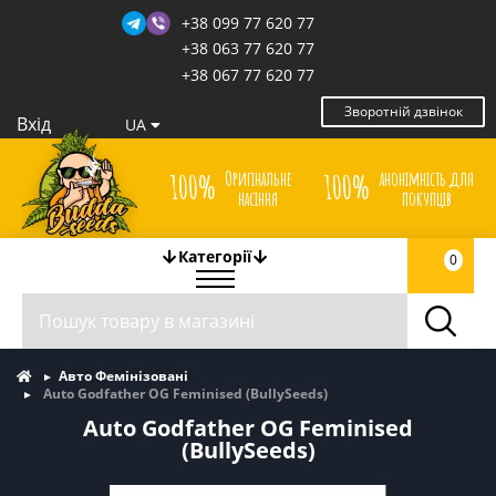
+38 099 77 620 77
+38 063 77 620 77
+38 067 77 620 77
Зворотній дзвінок
Вхід
UA
Оригінальне
анонімність для
100%
100%
насіння
покупців
Категорії
0
Авто Фемінізовані
Auto Godfather OG Feminised (BullySeeds)
Auto Godfather OG Feminised
(BullySeeds)