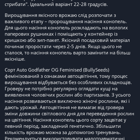
стрибати". Ідеальний варіант 22-28 градусів.
Вирощування якісного врожаю слід розпочати з
важливого етапу – пророщування насіння конопель.
Для цього насіння конопель розкладають на вологих
паперових рушниках і поміщають у контейнер із
кришкою або зип-пакет. Якісний посадковий матеріал
починає проростати через 2-5 днів. Якщо цього не
сталося, то насіння конопель варто замінити на більш
якісніше.
Сорт Auto Godfather OG Feminised (BullySeeds)
фемінізований з ознаками автоцвітіння, тому процес
вирощування відбувається без особливих складнощів.
Гроверу не потрібно регулярно оглядати кущі на
виявлення чоловічих рослин або партизанів. З усього
насіння розвиваються виключно жіночі рослини, які і
дають урожай. Автоцвітіння не вимагає від гровера
зміни довжини світлового дня для переведення рослин
на цвітіння. Насіння конопель цього сорту зацвітає у
певний період, закладений генетично. Збільшити
кількість врожаю можна за допомогою тренувань.
Рекомендується використовувати малотравматичні