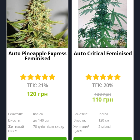
Auto Pineapple Express
Auto Critical Feminised
Feminised
ТГК: 21%
ТГК: 20%
120 грн
130 грн
110 грн
Генотип:
Indica
Генотип:
Indica
Висота:
до 140 см
Висота:
120 см
Життєвий
70 днів після сходу
Життєвий
2 місяці
цикл:
цикл: