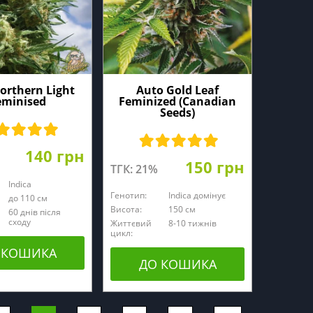
orthern Light
Auto Gold Leaf
eminised
Feminized (Canadian
Seeds)
140 грн
150 грн
ТГК: 21%
Indica
Генотип:
Indica домінує
до 110 см
Висота:
150 cм
60 днів після
сходу
Життєвий
8-10 тижнів
цикл:
 КОШИКА
ДО КОШИКА