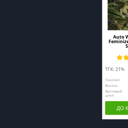
Auto 
Feminiz
S
ТГК: 21%
Генотип:
Висота:
Життєвий
цикл:
ДО 