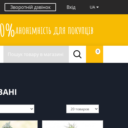
Зворотній дзвінок
Вхід
UA
00%
анонімність для покупців
0
ВАНІ