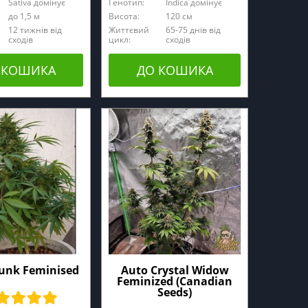
Sativa домінує
Генотип:
Indica домінує
до 1,5 м
Висота:
120 cм
12 тижнів від
Життєвий
65-75 днів від
сходів
цикл:
сходів
 КОШИКА
ДО КОШИКА
unk Feminised
Auto Crystal Widow
Feminized (Canadian
Seeds)