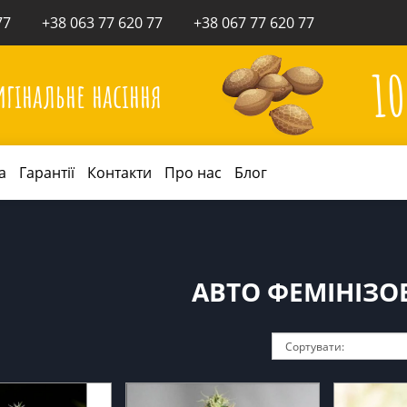
77
+38 063 77 620 77
+38 067 77 620 77
1
игінальне насіння
а
Гарантії
Контакти
Про нас
Блог
АВТО ФЕМІНІЗО