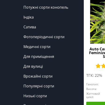
Потужні сорти конопель
Індіка
Сатива
Фотоперіодичні сорти
Медичні сорти
Auto Ca
Feminiz
S
Для приміщення
Для вулиці
ТГК: 22%
Врожайні сорти
Генотип:
Популярні сорти
Висота:
Життєвий
Низькі сорти
цикл: