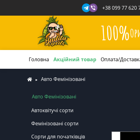
+38 099 77 620 
100%
Ор
Головна
Акційний товар
Оплата/Доставк
Авто Фемінізовані
Авто Фемінізовані
Автоквітучі сорти
Фемінізовані сорти
Сорти для початківців