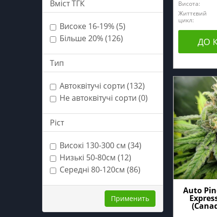
Вміст ТГК
Висота:
Життєвий
цикл:
Високе 16-19% (5)
Більше 20% (126)
ДО 
Тип
Автоквітучі сорти (132)
Не автоквітучі сорти (0)
Ріст
Високі 130-300 см (34)
Низькі 50-80см (12)
Середні 80-120см (86)
Auto Pin
Expres
Применить
(Canad