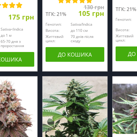
130 грн
ТГК: 21%
105 грн
ТГК: 21%
175 грн
Генотип:
Генотип:
Sativa/Indica
Sativa<Indica
Висота:
Висота:
до 110 см
до 1 м
Життєвий
Життєвий
70 днів після
цикл:
цикл:
сходу
65-70 дня з
проростання
ДО
ДО КОШИКА
КОШИКА