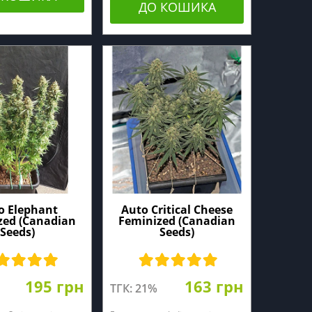
ДО КОШИКА
o Elephant
Auto Critical Cheese
zed (Canadian
Feminized (Canadian
Seeds)
Seeds)
195 грн
163 грн
ТГК: 21%