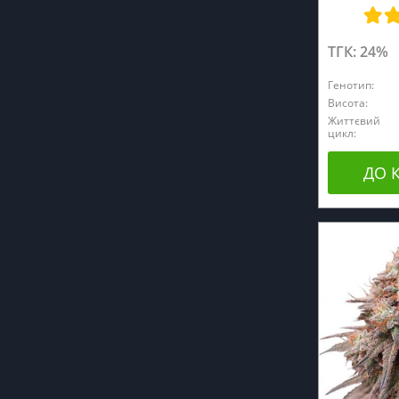
ТГК: 24%
Генотип:
Висота:
Життєвий
цикл:
ДО 