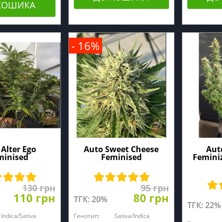
КОШИКА
- 16%
Alter Ego
Auto Sweet Cheese
Aut
minised
Feminised
Femini
130 грн
95 грн
110 грн
80 грн
ТГК: 20%
ТГК: 22%
Indica/Sativa
Генотип:
Sativa/Indica