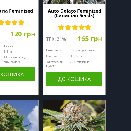
ria Feminised
Auto Dolato Feminized
(Canadian Seeds)
120 грн
165 грн
ТГК: 21%
Sativa
Генотип:
Indica домінує
1,1 м
Висота:
130 cм
11 тижнів від
насінини
Життєвий
8–9 тижнів
цикл:
 КОШИКА
ДО КОШИКА