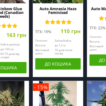
ainbow Glue
Auto Amnesia Haze
Auto Ma
ed (Canadian
Feminised
eeds)
ТГК: 22%
110 грн
ТГК: 19%
163 грн
Генотип:
Генотип:
Sativa/Indica
Висота:
Indica домінує
Висота:
до 1,5 м
Життєвий
до 130 cм
цикл:
Життєвий
70 днів після
цикл:
посіву
65-75 днів від
сходів
ДО
ДО КОШИКА
КОШИКА
- 15%