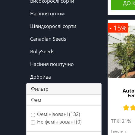
Високорослі сорти
ДО 
Насіння оптом
Швидкорослі сорти
- 15%
Canadian Seeds
BullySeeds
Насіння поштучно
Добрива
Фильтр
Auto 
Fe
Фем
Фемінізовані (132)
ТГК: 21%
Не фемінізовані (0)
Генотип: