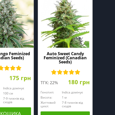
ngo Feminized
Auto Sweet Candy
dian Seeds)
Feminized (Canadian
Seeds)
175 грн
180 грн
ТГК: 22%
Indica домінує
Генотип:
Indica домінує
100 cм
Висота:
1 м
7-9 тижнів від
сходів
Життєвий
7-8 тижнів від
цикл:
сходів
 КОШИКА