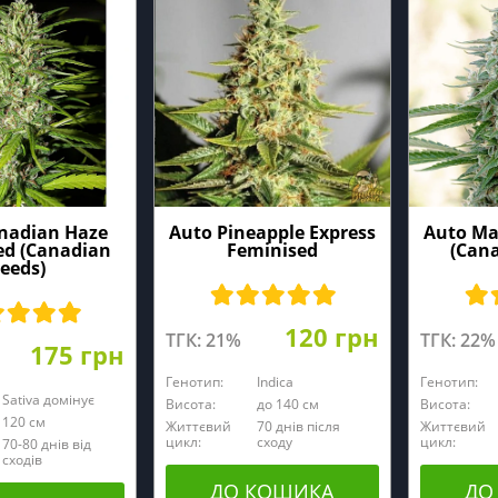
nadian Haze
Auto Pineapple Express
Auto Ma
ed (Canadian
Feminised
(Cana
eeds)
120 грн
ТГК: 21%
ТГК: 22%
175 грн
Генотип:
Indica
Генотип:
Sativa домінує
Висота:
до 140 см
Висота:
120 cм
Життєвий
70 днів після
Життєвий
цикл:
сходу
цикл:
70-80 днів від
сходів
ДО КОШИКА
ДО