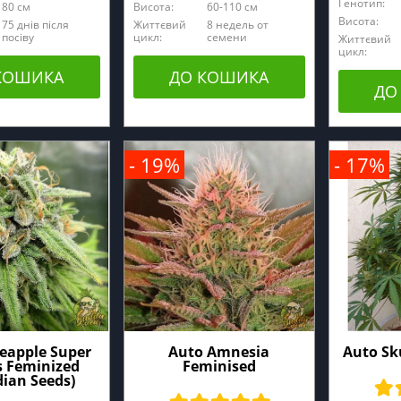
Генотип:
80 см
Висота:
60-110 см
Висота:
75 днів після
Життєвий
8 недель от
посіву
цикл:
семени
Життєвий
цикл:
КОШИКА
ДО КОШИКА
ДО
- 19%
- 17%
eapple Super
Auto Amnesia
Auto Sk
s Feminized
Feminised
ian Seeds)