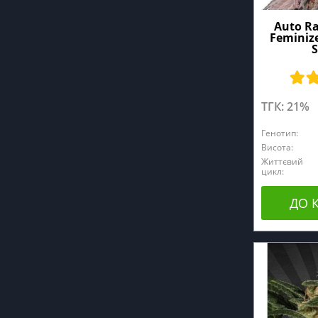
Auto R
Feminiz
S
ТГК: 21%
Генотип:
Висота:
Життєвий
цикл:
ДО 