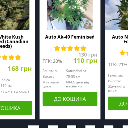
White Kush
Auto Ak-49 Feminised
Auto N
ed (Canadian
F
eeds)
130 грн
110 грн
ТГК: 20%
ТГК: 21%
168 грн
Генотип:
Sativa/Indica
Генотип:
Висота:
70-80 см
Indica
Висота:
Життєвий
60-65 днів від
110 cм
цикл:
насінини
Життєвий
цикл:
78 днів від сходів
ДО КОШИКА
ДО
КОШИКА