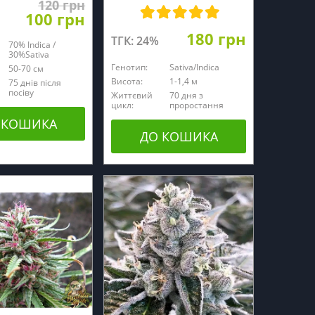
120 грн
100 грн
180 грн
ТГК: 24%
70% Indica /
30%Sativa
Генотип:
Sativa/Indica
50-70 см
Висота:
1-1,4 м
75 днів після
посіву
Життєвий
70 дня з
цикл:
проростання
 КОШИКА
ДО КОШИКА