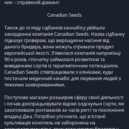
них – справжній діамант.
Canadian Seeds
Також до огляду сідбанків каннабісу увійшла
закордонна компанія Canadian Seeds. Назва сідбанку
підказує гроверам, що вирощуючи насіння від
даного бридера, вони можуть отримати продукт
європейської якості. З'явилася компанія наприкінці
90-х років, спочатку займалася розвитком та
виведенням сортів із терапевтичним потенціалом.
Canadian Seeds співпрацювали з клініками, куди
постачали медичний канабіс для лікування людей з
тяжкими захворюваннями.
Поступово магазин розширив сферу своєї діяльності
і почав доопрацьовувати відомі олдскульні сорти, які
захоплювали розтаманів за часів реггі та поклоніння
владиці Джа. Потрібно уточнити, що в Іспанії
культивація конопель не заборонена на