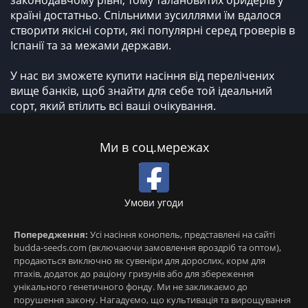
законодавчому рівні, тому талановитих бридерів у
країні достатньо. Спільними зусиллями їм вдалося
створити якісні сорти, які популярні серед гроверів в
Іспанії та за межами держави.
У нас ви зможете купити насіння від перелічених
вище банків, щоб знайти для себе той ідеальний
сорт, який втілить всі ваші очікування.
Ми в соц.мережах
Умови угоди
Попередження:
Усі насіння конопель, представлені на сайті
budda-seeds.com (включаючи замовлення вроздріб та оптом),
продаються виключно як сувеніри для дорослих, корм для
птахів, додаток до раціону гризунів або для збереження
унікального генетичного фонду. Ми не закликаємо до
порушення закону. Нагадуємо, що культивація та вирощування