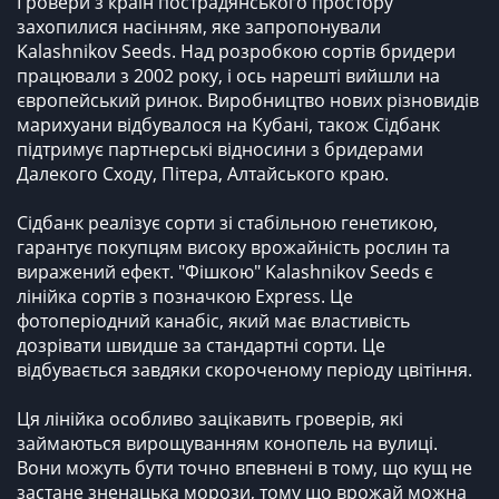
Гровери з країн пострадянського простору
захопилися насінням, яке запропонували
Kalashnikov Seeds. Над розробкою сортів бридери
працювали з 2002 року, і ось нарешті вийшли на
європейський ринок. Виробництво нових різновидів
марихуани відбувалося на Кубані, також Сідбанк
підтримує партнерські відносини з бридерами
Далекого Сходу, Пітера, Алтайського краю.
Сідбанк реалізує сорти зі стабільною генетикою,
гарантує покупцям високу врожайність рослин та
виражений ефект. "Фішкою" Kalashnikov Seeds є
лінійка сортів з позначкою Express. Це
фотоперіодний канабіс, який має властивість
дозрівати швидше за стандартні сорти. Це
відбувається завдяки скороченому періоду цвітіння.
Ця лінійка особливо зацікавить гроверів, які
займаються вирощуванням конопель на вулиці.
Вони можуть бути точно впевнені в тому, що кущ не
застане зненацька морози, тому що врожай можна