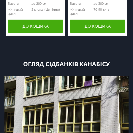
Висота:
до 200 см
Висота:
до 300 см
Життєвий
3 місяці (Цвітіння)
Життєвий
70-90 днів
цикл:
цикл:
ДО КОШИКА
ДО КОШИКА
ОГЛЯД СІДБАНКІВ КАНАБІСУ