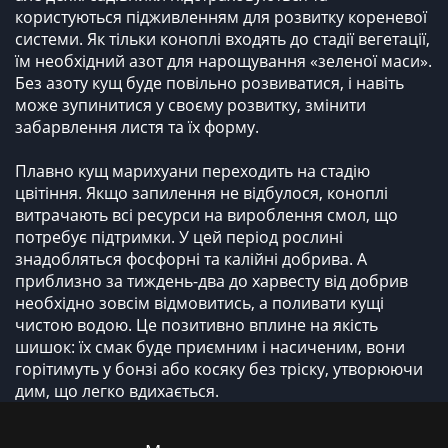
користуються підживленням для розвитку кореневої
системи. Як тільки коноплі входять до стадії вегетації,
їм необхідний азот для нарощування «зеленої маси».
Без азоту кущ буде повільно розвиватися, і навіть
може зупинитися у своєму розвитку, змінити
забарвлення листя та їх форму.
Плавно кущ марихуани переходить на стадію
цвітіння. Якщо запилення не відбулося, коноплі
витрачають всі ресурси на вироблення смол, що
потребує підтримки. У цей період рослині
знадобляться фосфорні та калійні добрива. А
приблизно за тиждень-два до харвесту від добрив
необхідно зовсім відмовитись, а поливати кущі
чистою водою. Це позитивно вплине на якість
шишок: їх смак буде приємним і насиченим, вони
горітимуть у бонзі або косяку без тріску, утворюючи
дим, що легко вдихається.