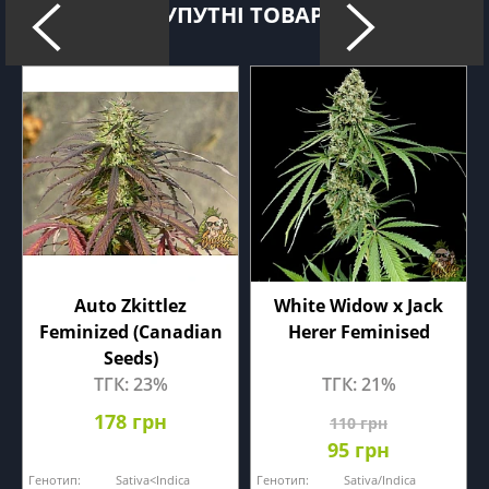
СУПУТНІ ТОВАРИ
Auto Zkittlez
White Widow x Jack
Feminized (Canadian
Herer Feminised
Seeds)
ТГК: 23%
ТГК: 21%
178 грн
110 грн
95 грн
Генотип:
Sativa<Indica
Генотип:
Sativa/Indica