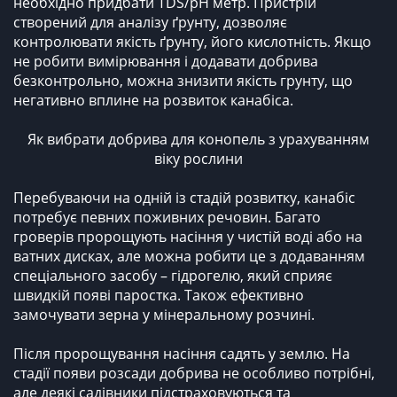
необхідно придбати TDS/pH метр. Пристрій
створений для аналізу ґрунту, дозволяє
контролювати якість ґрунту, його кислотність. Якщо
не робити вимірювання і додавати добрива
безконтрольно, можна знизити якість грунту, що
негативно вплине на розвиток канабіса.
Як вибрати добрива для конопель з урахуванням
віку рослини
Перебуваючи на одній із стадій розвитку, канабіс
потребує певних поживних речовин. Багато
гроверів пророщують насіння у чистій воді або на
ватних дисках, але можна робити це з додаванням
спеціального засобу – гідрогелю, який сприяє
швидкій появі паростка. Також ефективно
замочувати зерна у мінеральному розчині.
Після пророщування насіння садять у землю. На
стадії появи розсади добрива не особливо потрібні,
але деякі садівники підстраховуються та