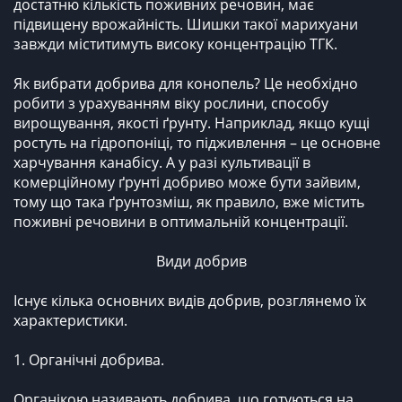
достатню кількість поживних речовин, має
підвищену врожайність. Шишки такої марихуани
завжди міститимуть високу концентрацію ТГК.
Як вибрати добрива для конопель? Це необхідно
робити з урахуванням віку рослини, способу
вирощування, якості ґрунту. Наприклад, якщо кущі
ростуть на гідропоніці, то підживлення – це основне
харчування канабісу. А у разі культивації в
комерційному ґрунті добриво може бути зайвим,
тому що така ґрунтозміш, як правило, вже містить
поживні речовини в оптимальній концентрації.
Види добрив
Існує кілька основних видів добрив, розглянемо їх
характеристики.
1. Органічні добрива.
Органікою називають добрива, що готуються на