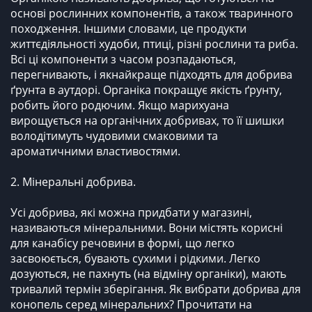
основі рослинних компонентів, а також тваринного
походження. Іншими словами, це продукти
життєдіяльності худоби, птиці, різні рослини та риба.
Всі ці компоненти з часом розпадаються,
перегнивають, і якнайкраще підходять для добрива
ґрунта в аутдорі. Органіка покращує якість ґрунту,
робить його родючим. Якщо марихуана
вирощується на органічних добривах, то її шишки
володітимуть чудовими смаковими та
ароматичними властивостями.
2. Мінеральні добрива.
Усі добрива, які можна придбати у магазині,
називаються мінеральними. Вони містять корисні
для канабісу речовини в формі, що легко
засвоюється, бувають сухими і рідкими. Легко
дозуються, не пахнуть (на відміну органіки), мають
тривалий термін зберігання. Як вибрати добрива для
конопель серед мінеральних? Прочитати на