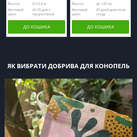
Висота:
0,5-0,9 м
Висота:
до 120 см
Життєвий
65-70 дня з
Життєвий
85 дней днів після
цикл:
проростання
цикл:
сходу
ДО КОШИКА
ДО КОШИКА
ЯК ВИБРАТИ ДОБРИВА ДЛЯ КОНОПЕЛЬ