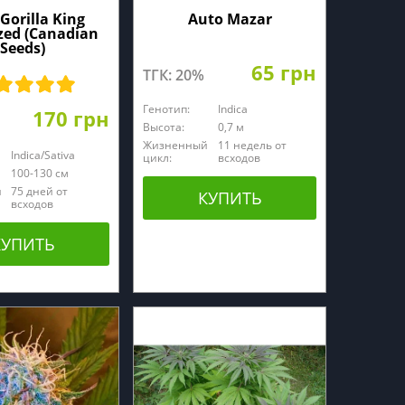
Gorilla King
Auto Mazar
zed (Canadian
Seeds)
65 грн
ТГК: 20%
Генотип:
Indica
170 грн
Высота:
0,7 м
Жизненный
11 недель от
Indica/Sativa
цикл:
всходов
100-130 cм
й
75 дней от
КУПИТЬ
всходов
КУПИТЬ