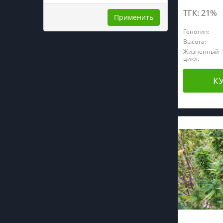
ТГК: 21%
Применить
Генотип:
Высота:
Жизненный
цикл:
К