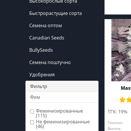
Высокорослые сорта
Быстрорастущие сорта
Семена оптом
Canadian Seeds
BullySeeds
Семена поштучно
Удобрения
Фильтр
Mas
Фем
Феминизированные
ТГК: 19%
(115)
Не феминизированные
Генотип:
(46)
Высота: