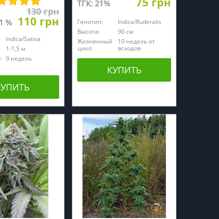
75 грн
ТГК: 21%
130 грн
110 грн
21 %
Генотип:
Indica/Ruderalis
Высота:
90 см
Indica/Sativa
Жизненный
10 недель от
цикл:
всходов
1-1,5 м
й
9 недель
КУПИТЬ
КУПИТЬ