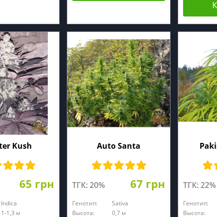
ter Kush
Auto Santa
Paki
65 грн
67 грн
ТГК: 20%
ТГК: 22%
Indica
Генотип:
Sativa
Генотип:
1-1,3 м
Высота:
0,7 м
Высота: