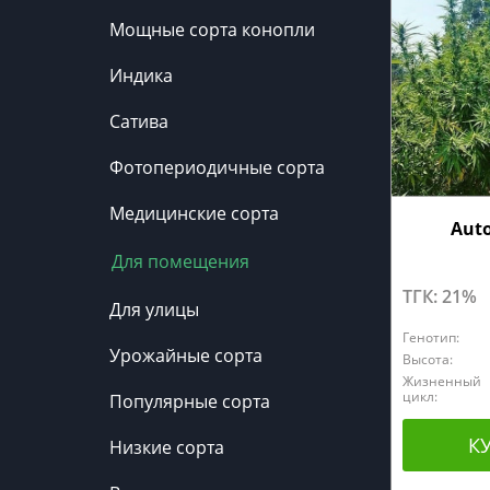
Мощные сорта конопли
Индика
Сатива
Фотопериодичные сорта
Медицинские сорта
Auto
Для помещения
ТГК: 21%
Для улицы
Генотип:
Урожайные сорта
Высота:
Жизненный
цикл:
Популярные сорта
К
Низкие сорта