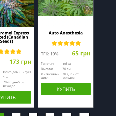
ramel Express
Auto Anesthesia
zed (Canadian
Seeds)
65 грн
ТГК: 19%
173 грн
Генотип:
Indica
Высота:
70 см
Indica доминирует
Жизненный
70 дней от
1 м
цикл:
всходов
й
70-80 дней от
всходов
КУПИТЬ
КУПИТЬ