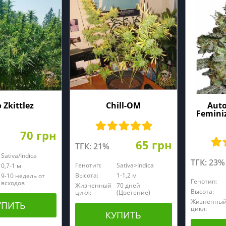
 Zkittlez
Chill-OM
Auto
Femini
70 грн
65 грн
ТГК: 21%
Sativa/Indica
ТГК: 23%
Генотип:
Sativa>Indica
0,7-1 м
Высота:
1-1,2 м
9-10 недель от
Генотип:
всходов
Жизненный
70 дней
Высота:
цикл:
(Цветение)
Жизненны
УПИТЬ
цикл:
КУПИТЬ