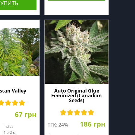
КУПИТЬ
stan Valley
Auto Original Glue
Feminized (Canadian
Seeds)
67 грн
186 грн
ТГК: 24%
Indica
1,5-2 м