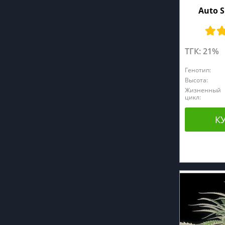
Auto 
ТГК: 21%
Генотип:
Высота:
Жизненный
цикл:
К