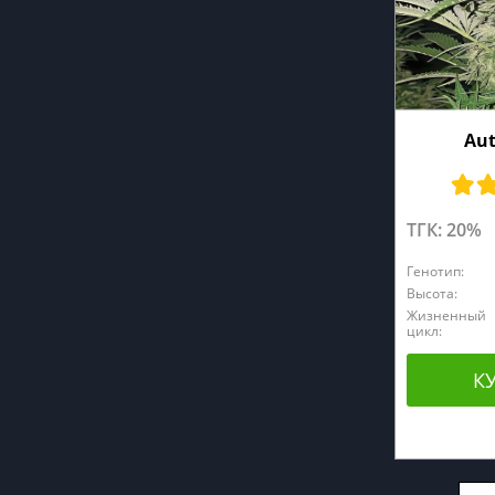
Aut
ТГК: 20%
Генотип:
Высота:
Жизненный
цикл:
К