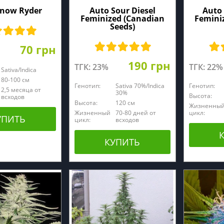
Snow Ryder
Auto Sour Diesel
Auto 
Feminized (Canadian
Femini
Seeds)
70 грн
190 грн
ТГК: 23%
ТГК: 22%
Sativa/Indica
80-100 см
Генотип:
Sativa 70%/Indica
Генотип:
2,5 месяца от
30%
Высота:
всходов
Высота:
120 cм
Жизненны
Жизненный
70-80 дней от
цикл:
УПИТЬ
цикл:
всходов
КУПИТЬ