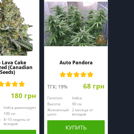
 Lava Cake
Auto Pandora
zed (Canadian
Seeds)
68 грн
ТГК: 19%
180 грн
Генотип:
Indica
Высота:
90 см
Indica доминирует
Жизненный
2 месяца от
100 cм
цикл:
всходов
й
8–10 недель от
всходов
КУПИТЬ