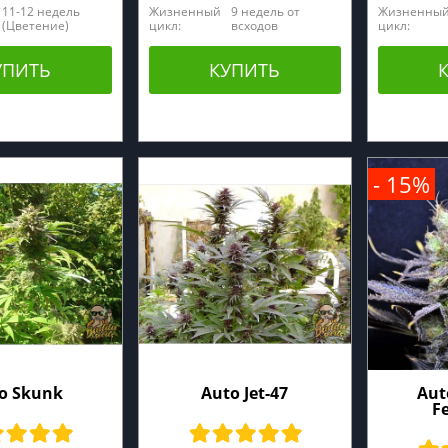
11-12 недель
Жизненный
9 недель от
Жизненны
(Цветение)
цикл:
всходов
цикл:
УПИТЬ
КУПИТЬ
- 15%
o Skunk
Auto Jet-47
Aut
F