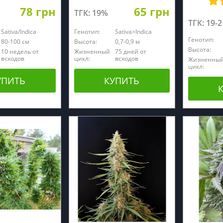
78 грн
65 грн
ТГК: 19%
ТГК: 19-
Sativa/Indica
Генотип:
Sativa>Indica
Генотип:
80-100 см
Высота:
0,7-0,9 м
Высота:
10 недель от
Жизненный
75 дней от
всходов
цикл:
всходов
Жизненны
цикл:
УПИТЬ
КУПИТЬ