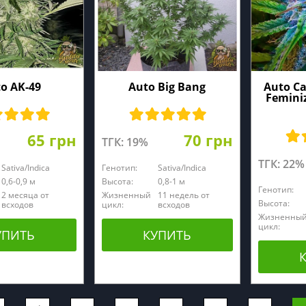
o AK-49
Auto Big Bang
Auto Ca
Femini
65 грн
70 грн
ТГК: 19%
ТГК: 22%
Sativa/Indica
Генотип:
Sativa/Indica
0,6-0,9 м
Высота:
0,8-1 м
Генотип:
2 месяца от
Жизненный
11 недель от
Высота:
всходов
цикл:
всходов
Жизненны
цикл:
УПИТЬ
КУПИТЬ