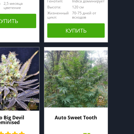
Генотип:
Indica доминирует
й
2,5 месяца
Высота:
120 cм
цветение
Жизненный
70-75 дней от
цикл:
всходов
КУПИТЬ
КУПИТЬ
o Big Devil
Auto Sweet Tooth
eminised