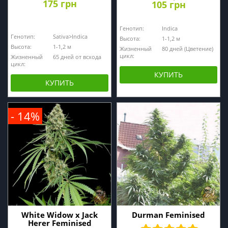
175 грн
105 грн
Генотип:
Indica
Генотип:
Sativa>Indica
Высота:
1-1,2 м
Высота:
1-1,2 м
Жизненный
80 дней (Цветение)
цикл:
Жизненный
65 дней от всхода
цикл:
КУПИТЬ
КУПИТЬ
- 14%
White Widow x Jack
Durman Feminised
Herer Feminised