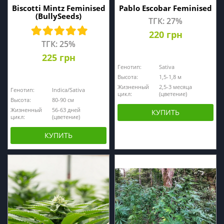
Biscotti Mintz Feminised
Pablo Escobar Feminised
(BullySeeds)
ТГК: 27%
220 грн
ТГК: 25%
225 грн
Генотип:
Sativa
Высота:
1,5-1,8 м
Жизненный
2,5-3 месяца
Генотип:
Indica/Sativa
цикл:
(цветение)
Высота:
80-90 см
Жизненный
56-63 дней
КУПИТЬ
цикл:
(цветение)
КУПИТЬ