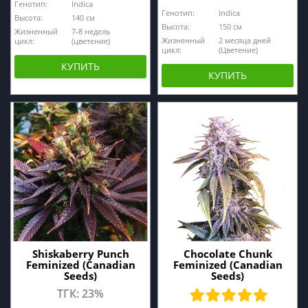
Генотип:
Indica
Генотип:
Indica
Высота:
140 cм
Высота:
150 см
Жизненный
7-8 недель
Жизненный
2 месяца дней
цикл:
(цветение)
цикл:
(Цветение)
КУПИТЬ
КУПИТЬ
Shiskaberry Punch
Chocolate Chunk
Feminized (Canadian
Feminized (Canadian
Seeds)
Seeds)
ТГК: 23%