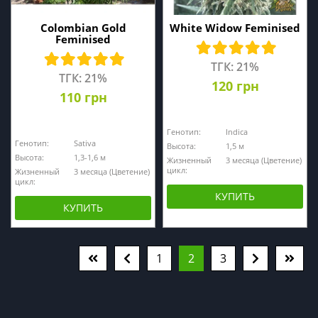
Colombian Gold
White Widow Feminised
Feminised
ТГК: 21%
ТГК: 21%
120 грн
110 грн
Генотип:
Indica
Генотип:
Sativa
Высота:
1,5 м
Высота:
1,3-1,6 м
Жизненный
3 месяца (Цветение)
цикл:
Жизненный
3 месяца (Цветение)
цикл:
КУПИТЬ
КУПИТЬ
1
2
3