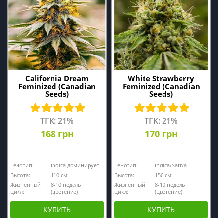
California Dream
White Strawberry
Feminized (Canadian
Feminized (Canadian
Seeds)
Seeds)
ТГК: 21%
ТГК: 21%
168 грн
170 грн
Генотип:
Indica доминирует
Генотип:
Indica/Sativa
Высота:
110 cм
Высота:
150 cм
Жизненный
8-10 недель
Жизненный
8-10 недель
цикл:
(цветение)
цикл:
(цветение)
КУПИТЬ
КУПИТЬ