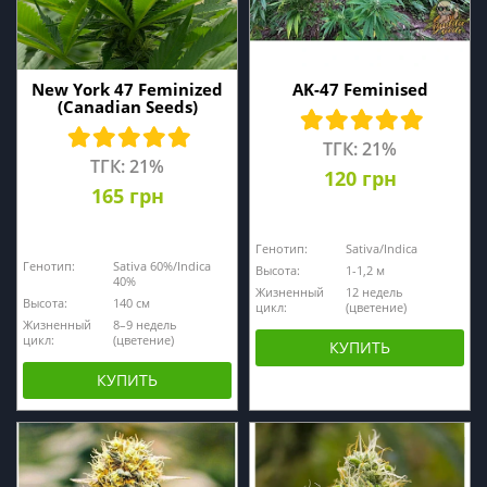
New York 47 Feminized
AK-47 Feminised
(Canadian Seeds)
ТГК: 21%
ТГК: 21%
120 грн
165 грн
Генотип:
Sativa/Indica
Генотип:
Sativa 60%/Indica
Высота:
1-1,2 м
40%
Жизненный
12 недель
Высота:
140 cм
цикл:
(цветение)
Жизненный
8–9 недель
цикл:
(цветение)
КУПИТЬ
КУПИТЬ