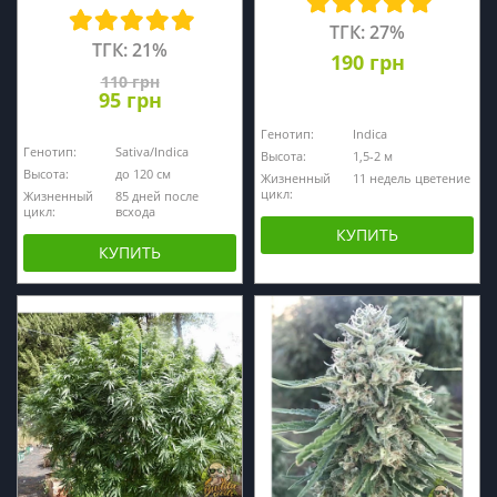
ТГК: 27%
ТГК: 21%
190 грн
110 грн
95 грн
Генотип:
Indica
Генотип:
Sativa/Indica
Высота:
1,5-2 м
Высота:
до 120 см
Жизненный
11 недель цветение
цикл:
Жизненный
85 дней после
цикл:
всхода
КУПИТЬ
КУПИТЬ