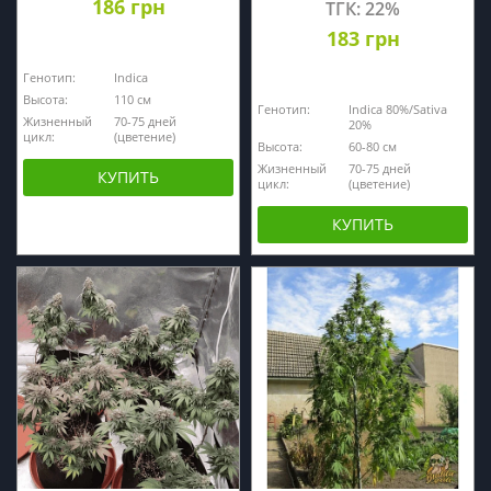
186 грн
ТГК: 22%
183 грн
Генотип:
Indica
Высота:
110 cм
Генотип:
Indica 80%/Sativa
Жизненный
70-75 дней
20%
цикл:
(цветение)
Высота:
60-80 cм
Жизненный
70-75 дней
КУПИТЬ
цикл:
(цветение)
КУПИТЬ