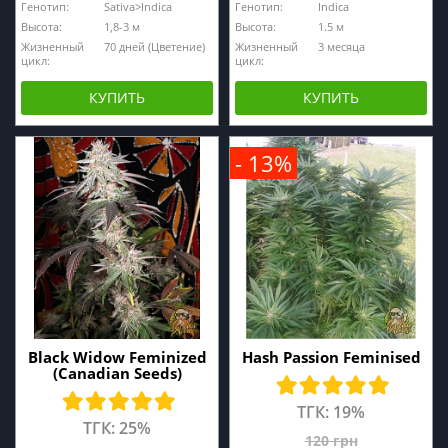
Генотип:
Sativa>Indica
Генотип:
Indica
Высота:
1,8-3 м
Высота:
1.5 м
Жизненный
70 дней (Цветение)
Жизненный
3 месяца
цикл:
цикл:
КУПИТЬ
КУПИТЬ
- 13%
Black Widow Feminized
Hash Passion Feminised
(Canadian Seeds)
ТГК: 19%
ТГК: 25%
120 грн